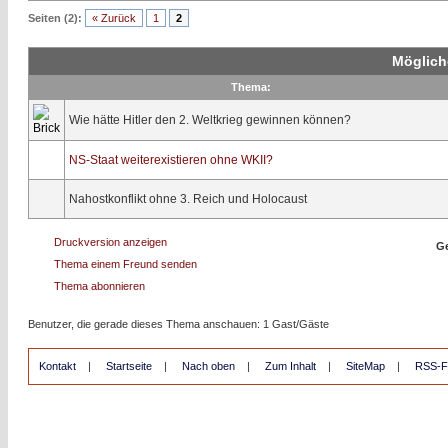
Seiten (2):
« Zurück
1
2
Möglich
Thema:
Wie hätte Hitler den 2. Weltkrieg gewinnen können?
NS-Staat weiterexistieren ohne WKII?
Nahostkonflikt ohne 3. Reich und Holocaust
Druckversion anzeigen
Ge
Thema einem Freund senden
Thema abonnieren
Benutzer, die gerade dieses Thema anschauen: 1 Gast/Gäste
Kontakt
|
Startseite
|
Nach oben
|
Zum Inhalt
|
SiteMap
|
RSS-F