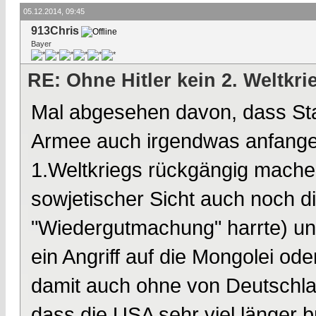
05.12.2014, 09:45
913Chris
Bayer
RE: Ohne Hitler kein 2. Weltkri
Mal abgesehen davon, dass Stali
Armee auch irgendwas anfangen
1.Weltkriegs rückgängig machen,
sowjetischer Sicht auch noch 
"Wiedergutmachung" harrte) und
ein Angriff auf die Mongolei ode
damit auch ohne von Deutschla
dass die USA sehr viel länger b