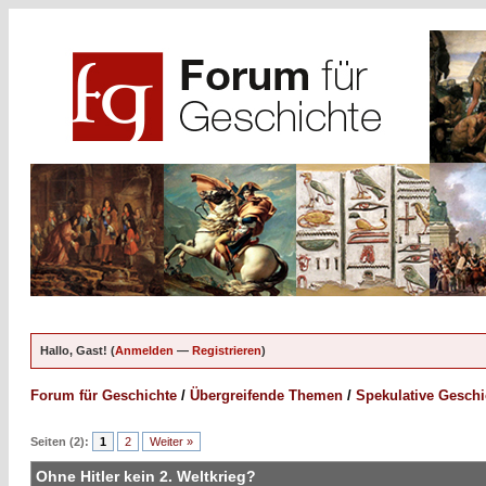
Hallo, Gast! (
Anmelden
—
Registrieren
)
Forum für Geschichte
/
Übergreifende Themen
/
Spekulative Geschi
Seiten (2):
1
2
Weiter »
Ohne Hitler kein 2. Weltkrieg?