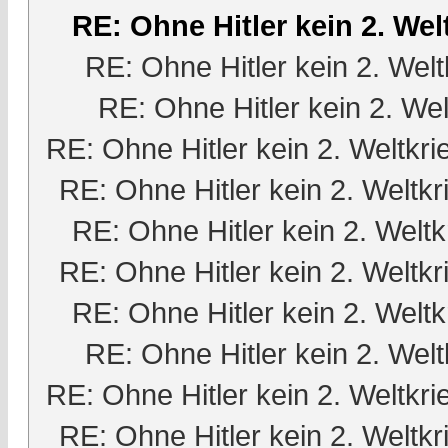
RE: Ohne Hitler kein 2. Wel
RE: Ohne Hitler kein 2. Welt
RE: Ohne Hitler kein 2. Wel
RE: Ohne Hitler kein 2. Weltkri
RE: Ohne Hitler kein 2. Weltkr
RE: Ohne Hitler kein 2. Weltk
RE: Ohne Hitler kein 2. Weltkr
RE: Ohne Hitler kein 2. Weltk
RE: Ohne Hitler kein 2. Welt
RE: Ohne Hitler kein 2. Weltkri
RE: Ohne Hitler kein 2. Weltkr