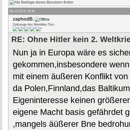
06.12.2014, 19:34
zaphodB.
Zeitzeuge des Wembley-Tors
RE: Ohne Hitler kein 2. Weltkri
Nun ja in Europa wäre es sicher
gekommen,insbesondere wenn St
mit einem äußeren Konflikt von
da Polen,Finnland,das Baltikum 
Eigeninteresse keinen größeren
eigene Macht basis gefährdet 
,mangels äüßerer Bne bedrohung