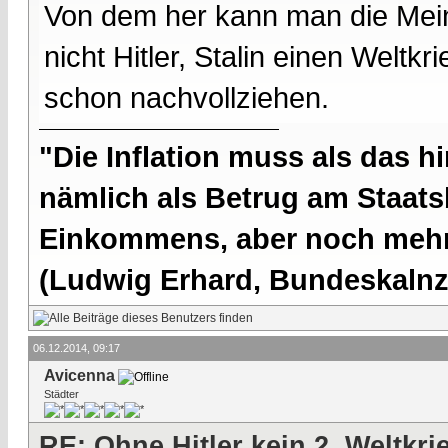
Von dem her kann man die Mein
nicht Hitler, Stalin einen Weltk
schon nachvollziehen.
"Die Inflation muss als das hi
nämlich als Betrug am Staatsb
Einkommens, aber noch mehr 
(Ludwig Erhard, Bundeskalnzl
06.12.2014, 09:17
Avicenna
Städter
RE: Ohne Hitler kein 2. Weltkri