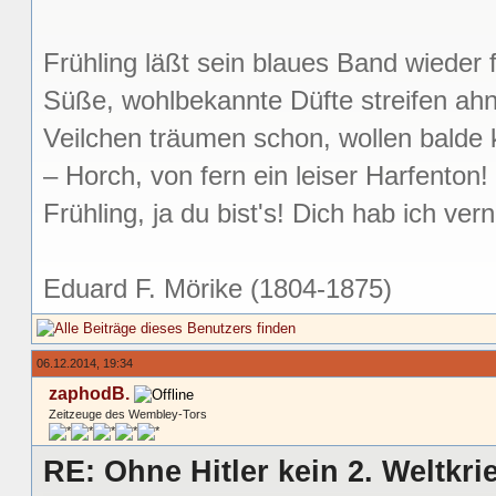
Frühling läßt sein blaues Band wieder f
Süße, wohlbekannte Düfte streifen ah
Veilchen träumen schon, wollen bald
– Horch, von fern ein leiser Harfenton!
Frühling, ja du bist's! Dich hab ich v
Eduard F. Mörike (1804-1875)
06.12.2014, 19:34
zaphodB.
Zeitzeuge des Wembley-Tors
RE: Ohne Hitler kein 2. Weltkri