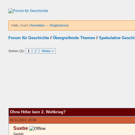
Hallo, Gast! (
Anmelden
—
Registrieren
)
Forum für Geschichte
/
Übergreifende Themen
/
Spekulative Geschi
Seiten (2):
1
2
Weiter »
Ohne Hitler kein 2. Weltkrieg?
03.12.2014, 20:05
Suebe
Saubär