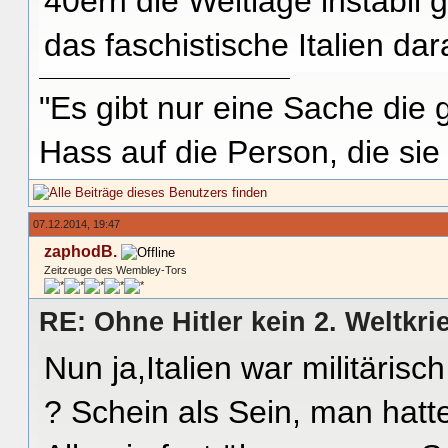
40ern die Weltlage instabil
das faschistische Italien da
"Es gibt nur eine Sache die g
Hass auf die Person, die si
07.12.2014, 19:47
zaphodB.
Zeitzeuge des Wembley-Tors
RE: Ohne Hitler kein 2. Weltkri
Nun ja,Italien war militäri
? Schein als Sein, man hatte