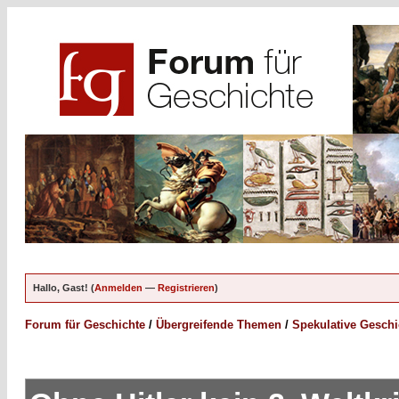
Hallo, Gast! (
Anmelden
—
Registrieren
)
Forum für Geschichte
/
Übergreifende Themen
/
Spekulative Geschi