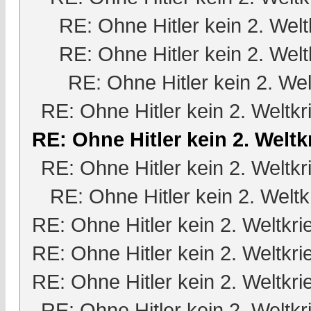
RE: Ohne Hitler kein 2. Welt
RE: Ohne Hitler kein 2. Welt
RE: Ohne Hitler kein 2. Wel
RE: Ohne Hitler kein 2. Weltkr
RE: Ohne Hitler kein 2. Weltk
RE: Ohne Hitler kein 2. Weltkr
RE: Ohne Hitler kein 2. Weltk
RE: Ohne Hitler kein 2. Weltkri
RE: Ohne Hitler kein 2. Weltkri
RE: Ohne Hitler kein 2. Weltkri
RE: Ohne Hitler kein 2. Weltkr