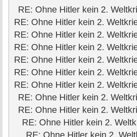
RE: Ohne Hitler kein 2. Weltkr
RE: Ohne Hitler kein 2. Weltkri
RE: Ohne Hitler kein 2. Weltkri
RE: Ohne Hitler kein 2. Weltkri
RE: Ohne Hitler kein 2. Weltkri
RE: Ohne Hitler kein 2. Weltkri
RE: Ohne Hitler kein 2. Weltkri
RE: Ohne Hitler kein 2. Weltkr
RE: Ohne Hitler kein 2. Weltkr
RE: Ohne Hitler kein 2. Weltk
RE: Ohne Hitler kein 2. Welt