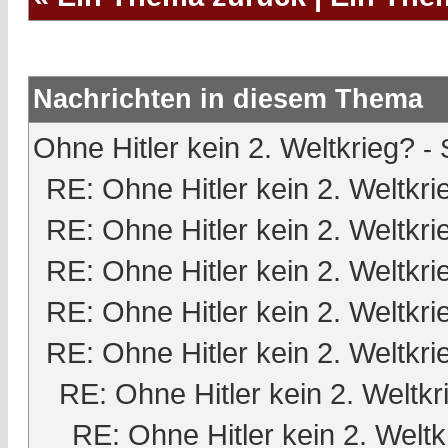
Nachrichten in diesem Thema
Ohne Hitler kein 2. Weltkrieg?
-
RE: Ohne Hitler kein 2. Weltkri
RE: Ohne Hitler kein 2. Weltkri
RE: Ohne Hitler kein 2. Weltkri
RE: Ohne Hitler kein 2. Weltkri
RE: Ohne Hitler kein 2. Weltkri
RE: Ohne Hitler kein 2. Weltkr
RE: Ohne Hitler kein 2. Weltk