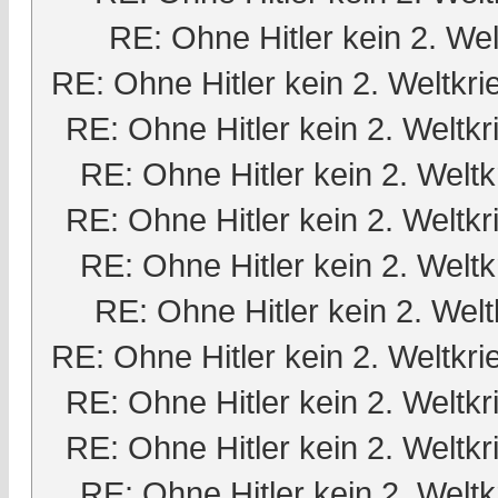
RE: Ohne Hitler kein 2. Wel
RE: Ohne Hitler kein 2. Weltkri
RE: Ohne Hitler kein 2. Weltkr
RE: Ohne Hitler kein 2. Weltk
RE: Ohne Hitler kein 2. Weltkr
RE: Ohne Hitler kein 2. Weltk
RE: Ohne Hitler kein 2. Welt
RE: Ohne Hitler kein 2. Weltkri
RE: Ohne Hitler kein 2. Weltkr
RE: Ohne Hitler kein 2. Weltkr
RE: Ohne Hitler kein 2. Weltk