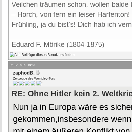
Veilchen träumen schon, wollen bald
– Horch, von fern ein leiser Harfenton!
Frühling, ja du bist's! Dich hab ich v
Eduard F. Mörike (1804-1875)
06.12.2014, 19:34
zaphodB.
Zeitzeuge des Wembley-Tors
RE: Ohne Hitler kein 2. Weltkri
Nun ja in Europa wäre es sicher
gekommen,insbesondere wenn St
mit einem äußeren Konflikt von