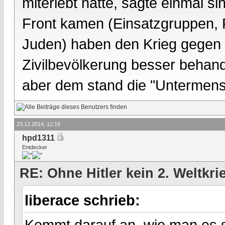
miterlebt hatte, sagte einmal si
Front kamen (Einsatzgruppen, P
Juden) haben den Krieg gegen
Zivilbevölkerung besser behand
aber dem stand die "Untermens
23.12.2014, 12:18
hpd1311
Entdecker
RE: Ohne Hitler kein 2. Weltkri
liberace schrieb:
Kommt darauf an, wie man es s