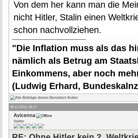
Von dem her kann man die Mein
nicht Hitler, Stalin einen Weltk
schon nachvollziehen.
"Die Inflation muss als das hi
nämlich als Betrug am Staatsb
Einkommens, aber noch mehr 
(Ludwig Erhard, Bundeskalnzl
06.12.2014, 09:17
Avicenna
Städter
RE: Ohne Hitler kein 2. Weltkri