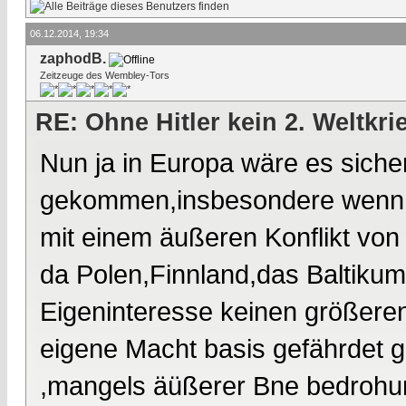
06.12.2014, 19:34
zaphodB.
Zeitzeuge des Wembley-Tors
RE: Ohne Hitler kein 2. Weltkri
Nun ja in Europa wäre es sicher
gekommen,insbesondere wenn St
mit einem äußeren Konflikt von
da Polen,Finnland,das Baltikum 
Eigeninteresse keinen größeren
eigene Macht basis gefährdet 
,mangels äüßerer Bne bedrohung