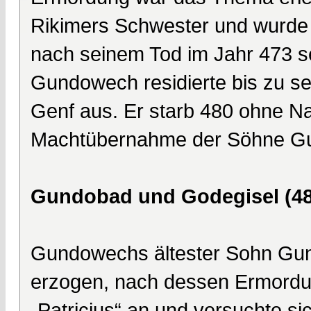
Rikimers Schwester und wurde 4
nach seinem Tod im Jahr 473 s
Gundowech residierte bis zu se
Genf aus. Er starb 480 ohne N
Machtübernahme der Söhne G
Gundobad und Godegisel (48
Gundowechs ältester Sohn Gu
erzogen, nach dessen Ermordun
„Patricius“ an und versuchte s