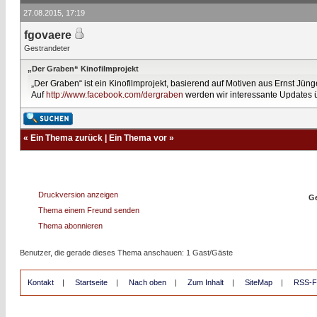
27.08.2015, 17:19
fgovaere
Gestrandeter
„Der Graben“ Kinofilmprojekt
„Der Graben“ ist ein Kinofilmprojekt, basierend auf Motiven aus Ernst Jü
Auf
http://www.facebook.com/dergraben
werden wir interessante Updates üb
«
Ein Thema zurück
|
Ein Thema vor
»
Druckversion anzeigen
Ge
Thema einem Freund senden
Thema abonnieren
Benutzer, die gerade dieses Thema anschauen: 1 Gast/Gäste
Kontakt
|
Startseite
|
Nach oben
|
Zum Inhalt
|
SiteMap
|
RSS-F