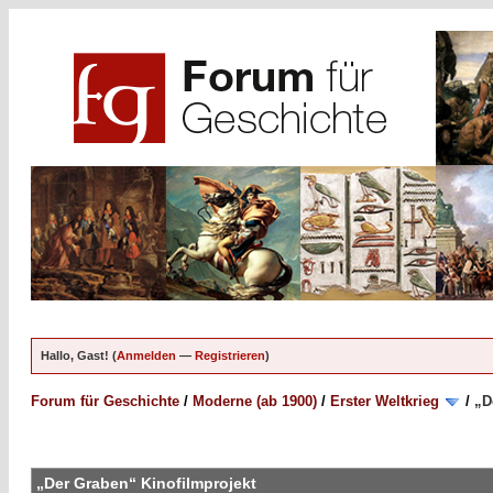
Hallo, Gast! (
Anmelden
—
Registrieren
)
Forum für Geschichte
/
Moderne (ab 1900)
/
Erster Weltkrieg
/
„D
„Der Graben“ Kinofilmprojekt