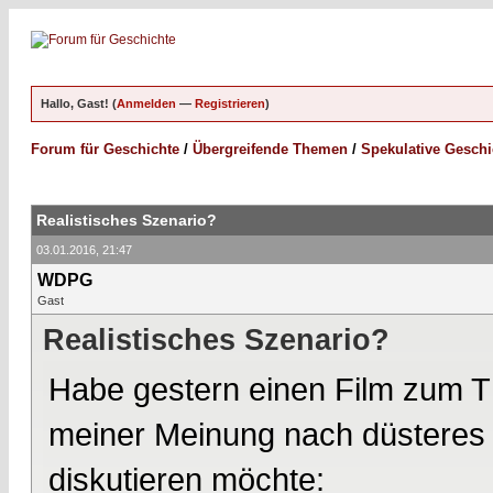
Hallo, Gast! (
Anmelden
—
Registrieren
)
Forum für Geschichte
/
Übergreifende Themen
/
Spekulative Geschi
Realistisches Szenario?
03.01.2016, 21:47
WDPG
Gast
Realistisches Szenario?
Habe gestern einen Film zum T
meiner Meinung nach düsteres Z
diskutieren möchte: