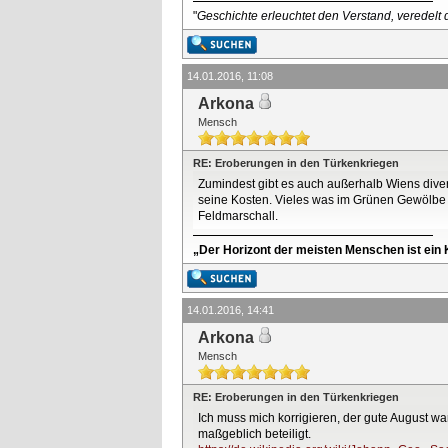
"
Geschichte erleuchtet den Verstand, veredelt d
14.01.2016, 11:08
Arkona
Mensch
RE: Eroberungen in den Türkenkriegen
Zumindest gibt es auch außerhalb Wiens diver
seine Kosten. Vieles was im Grünen Gewölbe z
Feldmarschall.
„Der Horizont der meisten Menschen ist ein K
14.01.2016, 14:41
Arkona
Mensch
RE: Eroberungen in den Türkenkriegen
Ich muss mich korrigieren, der gute August w
maßgeblich beteiligt.