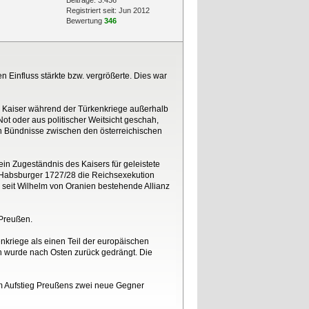
Beiträge: 3.436
Registriert seit: Jun 2012
Bewertung
346
n Einfluss stärkte bzw. vergrößerte. Dies war
ein Kaiser während der Türkenkriege außerhalb
Not oder aus politischer Weitsicht geschah,
den Bündnisse zwischen den österreichischen
n Zugeständnis des Kaisers für geleistete
 Habsburger 1727/28 die Reichsexekution
seit Wilhelm von Oranien bestehende Allianz
 Preußen.
enkriege als einen Teil der europäischen
 wurde nach Osten zurück gedrängt. Die
dem Aufstieg Preußens zwei neue Gegner