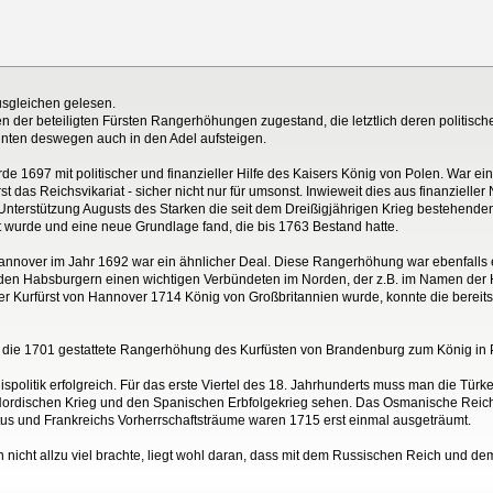
usgleichen gelesen.
n der beteiligten Fürsten Rangerhöhungen zugestand, die letztlich deren politische
nnten deswegen auch in den Adel aufsteigen.
urde 1697 mit politischer und finanzieller Hilfe des Kaisers König von Polen. War 
das Reichsvikariat - sicher nicht nur für umsonst. Inwieweit dies aus finanzieller 
er Unterstützung Augusts des Starken die seit dem Dreißigjährigen Krieg bestehen
 wurde und eine neue Grundlage fand, die bis 1763 Bestand hatte.
nnover im Jahr 1692 war ein ähnlicher Deal. Diese Rangerhöhung war ebenfalls ei
 den Habsburgern einen wichtigen Verbündeten im Norden, der z.B. im Namen der
 Kurfürst von Hannover 1714 König von Großbritannien wurde, konnte die bereits 
ser die 1701 gestattete Rangerhöhung des Kurfüsten von Brandenburg zum König in
politik erfolgreich. Für das erste Viertel des 18. Jahrhunderts muss man die Türk
ordischen Krieg und den Spanischen Erbfolgekrieg sehen. Das Osmanische Reich
s und Frankreichs Vorherrschaftsträume waren 1715 erst einmal ausgeträumt.
n nicht allzu viel brachte, liegt wohl daran, dass mit dem Russischen Reich und 