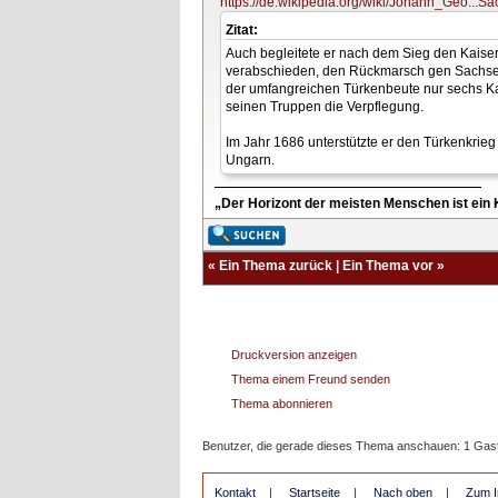
https://de.wikipedia.org/wiki/Johann_Geo...
Zitat:
Auch begleitete er nach dem Sieg den Kaiser
verabschieden, den Rückmarsch gen Sachsen 
der umfangreichen Türkenbeute nur sechs Ka
seinen Truppen die Verpflegung.
Im Jahr 1686 unterstützte er den Türkenkrie
Ungarn.
„Der Horizont der meisten Menschen ist ein K
«
Ein Thema zurück
|
Ein Thema vor
»
Druckversion anzeigen
Thema einem Freund senden
Thema abonnieren
Benutzer, die gerade dieses Thema anschauen: 1 Gas
Kontakt
|
Startseite
|
Nach oben
|
Zum I