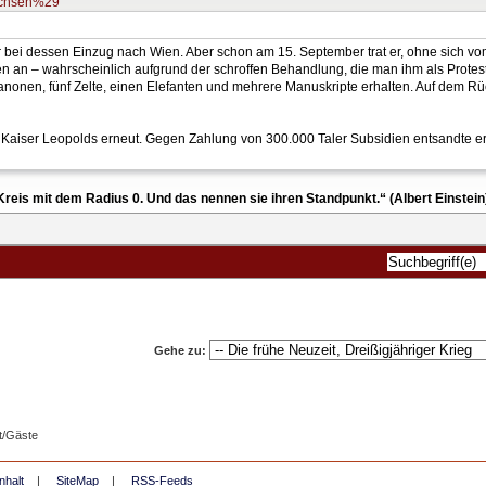
Sachsen%29
 bei dessen Einzug nach Wien. Aber schon am 15. September trat er, ohne sich v
an – wahrscheinlich aufgrund der schroffen Behandlung, die man ihm als Protest
nonen, fünf Zelte, einen Elefanten und mehrere Manuskripte erhalten. Auf dem
g Kaiser Leopolds erneut. Gegen Zahlung von 300.000 Taler Subsidien entsandte er
reis mit dem Radius 0. Und das nennen sie ihren Standpunkt.“ (Albert Einstein
Gehe zu:
t/Gäste
nhalt
|
SiteMap
|
RSS-Feeds