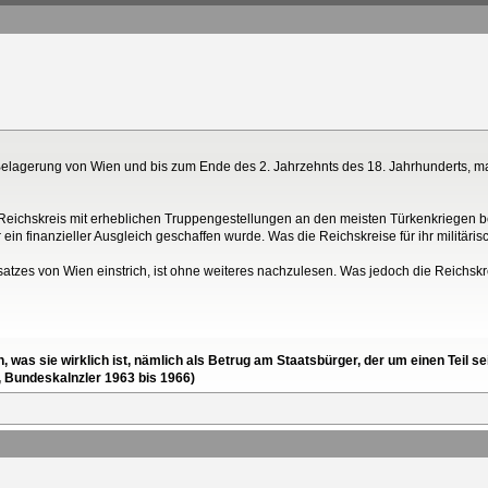
Belagerung von Wien und bis zum Ende des 2. Jahrzehnts des 18. Jahrhunderts, ma
eichskreis mit erheblichen Truppengestellungen an den meisten Türkenkriegen bet
er ein finanzieller Ausgleich geschaffen wurde. Was die Reichskreise für ihr milit
satzes von Wien einstrich, ist ohne weiteres nachzulesen. Was jedoch die Reichskr
en, was sie wirklich ist, nämlich als Betrug am Staatsbürger, der um einen Tei
, Bundeskalnzler 1963 bis 1966)