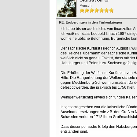
Mensch
RE: Eroberungen in den Türkenkriegen
Ich habe bisher auch nichts von finanzellen A
Ich weiß nur, dass Leopold I. nach 1687 einige
wohl eine übliche Belohnung, Bürgerliche ko
Der sächsische Kurfürst Friedrich August I. w
des Reiches, übernahm der sächsische Kurfürst 
weiß ich nicht so genau. Fakt ist, dass mit d
Habsburger und Polen bzw. Sachsen gefestigt
Die Erhöhung der Welfen zu Kurfürsten von Ha
Hilfe. Die Rangerhöhung der Welfen sicherte
gegen Mecklenburg-Schwerin umsetzte. Da der
gefestigt werden, die praktisch bis 1756 hielt.
Weniger weitsichtig erwies sich für den Kai
Insgesamt gesehen war die kaiserliche Bündnis
Auseinandersetzungen wie z.B. den Großen N
Schweden verloren 1718 ihren Großmachtstatu
Dass dieser politische Erfolg den Habsburger
entstanden sind.