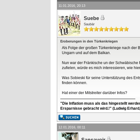
11.01.2016, 20:13
Suebe
Saubär
Eroberungen in den Türkenkriegen
Als Folge der großen Türkenkriege nach der 
Ungarn und auf dem Balkan.
Nun war der Fränkische un der Schwäbische R
zufielen, würde es mich interessieren, wie hi
Was Sobieski für seine Unterstützung des Ent
finden können.
Hat einer der Mitstreiter darüber Infos?
"Die Inflation muss als das hingestellt werd
Ersparnisse gebracht wird.!" (Ludwig Erhard
12.01.2016, 00:11
Sansavoir