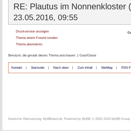
RE: Plautus im Nonnenkloster 
23.05.2016, 09:55
Druckversion anzeigen
Ge
Thema einem Freund senden
Thema abonnieren
Benutzer, die gerade dieses Thema anschauen: 1 Gast/Gäste
Kontakt
|
Startseite
|
Nach oben
|
Zum Inhalt
|
SiteMap
|
RSS-F
Deutsche Übersetzung:
MyBBoard.de
, Powered by
MyBB
, © 2002-2026
MyBB Group