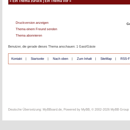
«
Ein Thema zurück
|
Ein Thema vor
»
Druckversion anzeigen
Ge
Thema einem Freund senden
Thema abonnieren
Benutzer, die gerade dieses Thema anschauen: 1 Gast/Gäste
Kontakt
|
Startseite
|
Nach oben
|
Zum Inhalt
|
SiteMap
|
RSS-F
Deutsche Übersetzung:
MyBBoard.de
, Powered by
MyBB
, © 2002-2026
MyBB Group