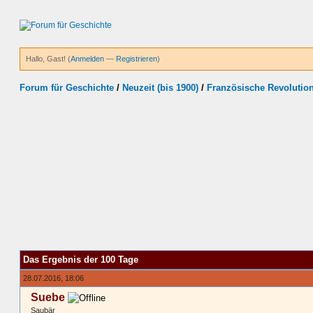
Hallo, Gast! (
Anmelden
—
Registrieren
)
Forum für Geschichte
/
Neuzeit (bis 1900)
/
Französische Revolutio
Das Ergebnis der 100 Tage
28.07.2016, 18:06
Suebe
Saubär