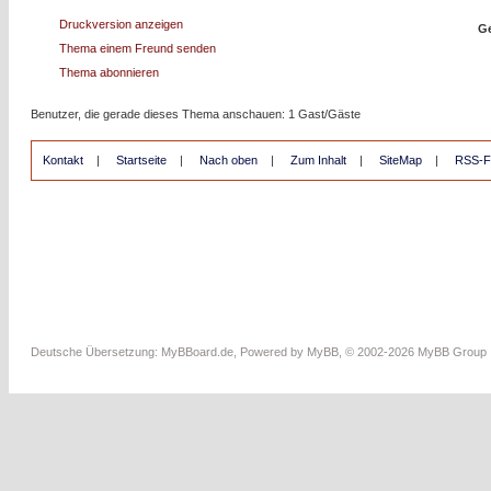
Druckversion anzeigen
Ge
Thema einem Freund senden
Thema abonnieren
Benutzer, die gerade dieses Thema anschauen: 1 Gast/Gäste
Kontakt
|
Startseite
|
Nach oben
|
Zum Inhalt
|
SiteMap
|
RSS-F
Deutsche Übersetzung:
MyBBoard.de
, Powered by
MyBB
, © 2002-2026
MyBB Group