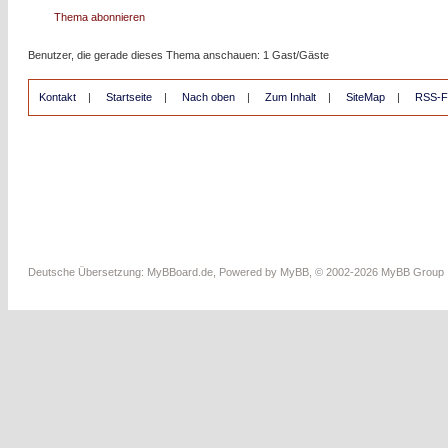
Thema abonnieren
Benutzer, die gerade dieses Thema anschauen: 1 Gast/Gäste
Kontakt
|
Startseite
|
Nach oben
|
Zum Inhalt
|
SiteMap
|
RSS-F
Deutsche Übersetzung:
MyBBoard.de
, Powered by
MyBB
, © 2002-2026
MyBB Group