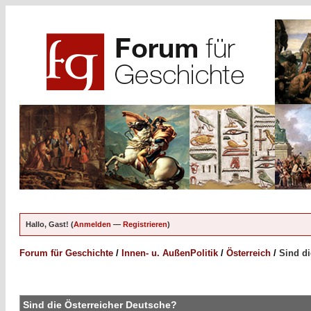
Hallo, Gast! (
Anmelden
—
Registrieren
)
Forum für Geschichte
/
Innen- u. AußenPolitik
/
Österreich
/
Sind di
Sind die Österreicher Deutsche?