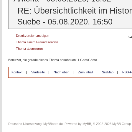
RE: Übersichtlichkeit im His
Suebe
- 05.08.2020, 16:50
Druckversion anzeigen
Ge
Thema einem Freund senden
Thema abonnieren
Benutzer, die gerade dieses Thema anschauen: 1 Gast/Gäste
Kontakt
|
Startseite
|
Nach oben
|
Zum Inhalt
|
SiteMap
|
RSS-F
Deutsche Übersetzung:
MyBBoard.de
, Powered by
MyBB
, © 2002-2026
MyBB Group