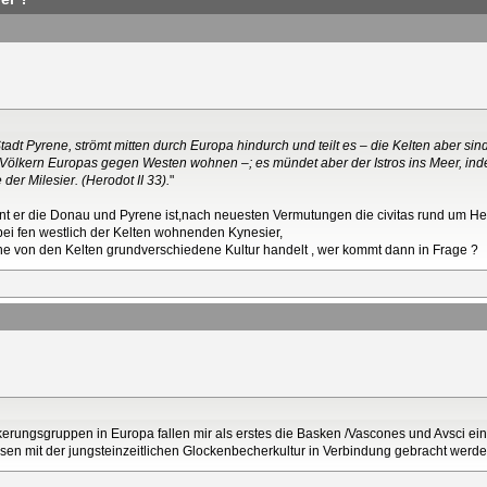
Stadt Pyrene, strömt mitten durch Europa hindurch und teilt es – die Kelten aber s
n Völkern Europas gegen Westen wohnen –; es mündet aber der Istros ins Meer, in
e der Milesier. (Herodot II 33).
"
int er die Donau und Pyrene ist,nach neuesten Vermutungen die civitas rund um 
bei fen westlich der Kelten wohnenden Kynesier,
 von den Kelten grundverschiedene Kultur handelt , wer kommt dann in Frage ?
kerungsgruppen in Europa fallen mir als erstes die Basken /Vascones und Avsci ein
sen mit der jungsteinzeitlichen Glockenbecherkultur in Verbindung gebracht werd