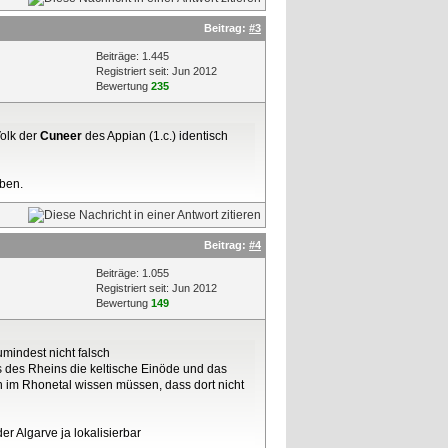
Beitrag:
#3
Beiträge: 1.445
Registriert seit: Jun 2012
Bewertung
235
Volk der
Cuneer
des Appian (1.c.) identisch
eben.
Beitrag:
#4
Beiträge: 1.055
Registriert seit: Jun 2012
Bewertung
149
umindest nicht falsch
 des Rheins die keltische Einöde und das
n im Rhonetal wissen müssen, dass dort nicht
r Algarve ja lokalisierbar