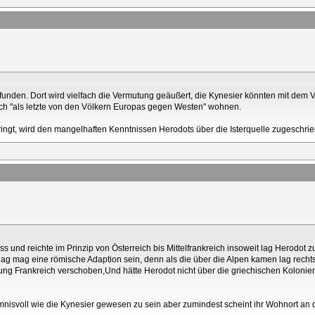
funden. Dort wird vielfach die Vermutung geäußert, die Kynesier könnten mit dem 
lich "als letzte von den Völkern Europas gegen Westen" wohnen.
pringt, wird den mangelhaften Kenntnissen Herodots über die Isterquelle zugeschri
ss und reichte im Prinzip von Österreich bis Mittelfrankreich insoweit lag Herodot z
g mag eine römische Adaption sein, denn als die über die Alpen kamen lag rechts
htung Frankreich verschoben,Und hätte Herodot nicht über die griechischen Kolonie
nisvoll wie die Kynesier gewesen zu sein aber zumindest scheint ihr Wohnort an de