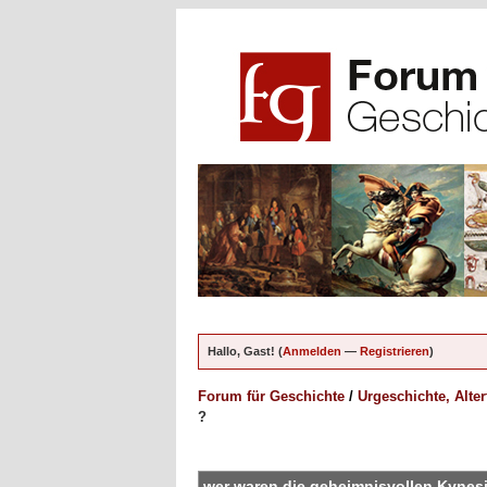
Hallo, Gast! (
Anmelden
—
Registrieren
)
Forum für Geschichte
/
Urgeschichte, Alte
?
ungen - 0 im Durchschnitt
wer waren die geheimnisvollen Kynesi