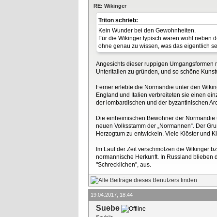
RE: Wikinger
Triton schrieb:
Kein Wunder bei den Gewohnheiten.
Für die Wikinger typisch waren wohl neben d
ohne genau zu wissen, was das eigentlich sei
Angesichts dieser ruppigen Umgangsformen mu
Unteritalien zu gründen, und so schöne Kun
Ferner erlebte die Normandie unter den Wiking
England und Italien verbreiteten sie einen ein
der lombardischen und der byzantinischen Arch
Die einheimischen Bewohner der Normandie u
neuen Volksstamm der „Normannen“. Der Grun
Herzogtum zu entwickeln. Viele Klöster und Ki
Im Lauf der Zeit verschmolzen die Wikinger b
normannische Herkunft. In Russland blieben di
"Schrecklichen", aus.
19.04.2017, 18:44
Suebe
Saubär