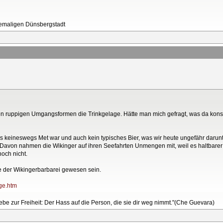
ehemaligen Dünsbergstadt
n ruppigen Umgangsformen die Trinkgelage. Hätte man mich gefragt, was da konsum
keineswegs Met war und auch kein typisches Bier, was wir heute ungefähr darunt
 Davon nahmen die Wikinger auf ihren Seefahrten Unmengen mit, weil es haltbarer 
och nicht.
de der Wikingerbarbarei gewesen sein.
age.htm
Liebe zur Freiheit: Der Hass auf die Person, die sie dir weg nimmt."(Che Guevara)