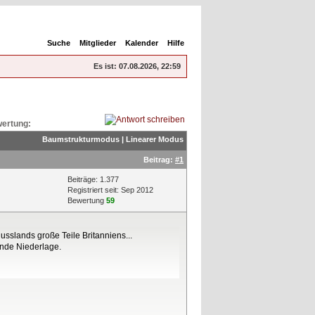
Suche
Mitglieder
Kalender
Hilfe
Es ist:
07.08.2026, 22:59
ertung:
Baumstrukturmodus
|
Linearer Modus
Beitrag:
#1
Beiträge: 1.377
Registriert seit: Sep 2012
Bewertung
59
usslands große Teile Britanniens...
ende Niederlage.