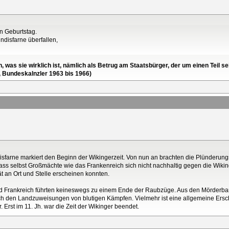
n Geburtstag.
ndisfarne überfallen,
en, was sie wirklich ist, nämlich als Betrug am Staatsbürger, der um einen Tei
, Bundeskalnzler 1963 bis 1966)
indisfarne markiert den Beginn der Wikingerzeit. Von nun an brachten die Plünderu
ss selbst Großmächte wie das Frankenreich sich nicht nachhaltig gegen die Wikin
t an Ort und Stelle erscheinen konnten.
d Frankreich führten keineswegs zu einem Ende der Raubzüge. Aus den Mörderban
ch den Landzuweisungen von blutigen Kämpfen. Vielmehr ist eine allgemeine Ersch
 Erst im 11. Jh. war die Zeit der Wikinger beendet.