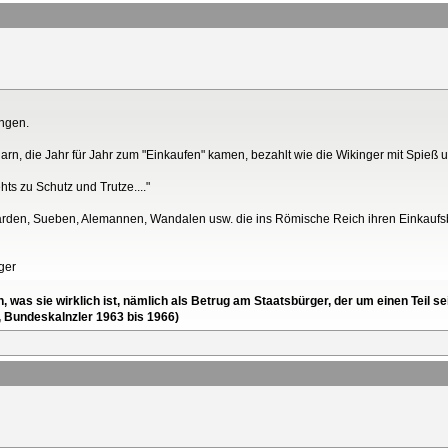
ungen.
arn, die Jahr für Jahr zum "Einkaufen" kamen, bezahlt wie die Wikinger mit Spieß 
s zu Schutz und Trutze...."
barden, Sueben, Alemannen, Wandalen usw. die ins Römische Reich ihren Einkau
ger
en, was sie wirklich ist, nämlich als Betrug am Staatsbürger, der um einen Tei
, Bundeskalnzler 1963 bis 1966)