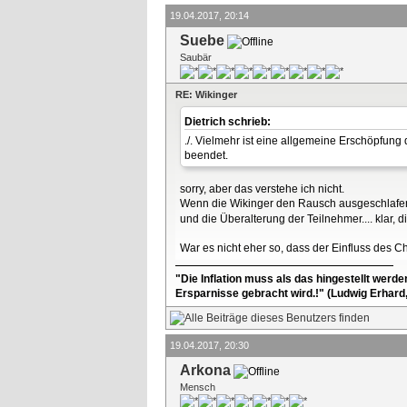
19.04.2017, 20:14
Suebe
Saubär
RE: Wikinger
Dietrich schrieb:
./. Vielmehr ist eine allgemeine Erschöpfung 
beendet.
sorry, aber das verstehe ich nicht.
Wenn die Wikinger den Rausch ausgeschlafen
und die Überalterung der Teilnehmer.... klar, 
War es nicht eher so, dass der Einfluss des C
"Die Inflation muss als das hingestellt werd
Ersparnisse gebracht wird.!" (Ludwig Erhard
19.04.2017, 20:30
Arkona
Mensch