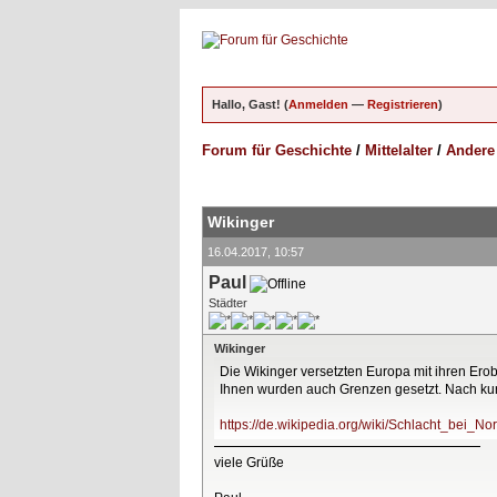
Hallo, Gast! (
Anmelden
—
Registrieren
)
Forum für Geschichte
/
Mittelalter
/
Andere
ungen - 0 im Durchschnitt
Wikinger
16.04.2017, 10:57
Paul
Städter
Wikinger
Die Wikinger versetzten Europa mit ihren Erob
Ihnen wurden auch Grenzen gesetzt. Nach kurze
https://de.wikipedia.org/wiki/Schlacht_bei_Nor
viele Grüße