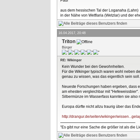
Paul
aus dem hessischen Tal der Loganaha (Lahn)
in der Nähe von Wetflaria (Wetzlar) und der 
16.04.2017, 20:48
Triton
Bürger
RE: Wikinger
Kein Wunder bei den Gewohnheiten.
Für die Wikinger typisch waren wohl neben de
genau zu wissen, was das eigentlich sein soll.
Neueste Forschungen haben ergeben, dass es 
am ehesten vergleichbar mit "Hefeweissbier".
Silbermünze im Wasserfass kannten sie also n
Europa dürfte nicht allzu traurig über das En
http://drangur.de/seiten/wikinger/wissen...gel
"Es gibt nur eine Sache die größer ist als die 