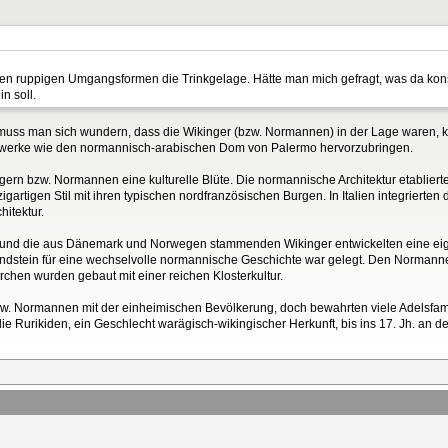
en ruppigen Umgangsformen die Trinkgelage. Hätte man mich gefragt, was da konsum
n soll.
ss man sich wundern, dass die Wikinger (bzw. Normannen) in der Lage waren, ku
stwerke wie den normannisch-arabischen Dom von Palermo hervorzubringen.
ern bzw. Normannen eine kulturelle Blüte. Die normannische Architektur etablierte
zigartigen Stil mit ihren typischen nordfranzösischen Burgen. In Italien integrier
itektur.
nd die aus Dänemark und Norwegen stammenden Wikinger entwickelten eine eigene
dstein für eine wechselvolle normannische Geschichte war gelegt. Den Normann
rchen wurden gebaut mit einer reichen Klosterkultur.
zw. Normannen mit der einheimischen Bevölkerung, doch bewahrten viele Adelsfami
e Rurikiden, ein Geschlecht warägisch-wikingischer Herkunft, bis ins 17. Jh. an der