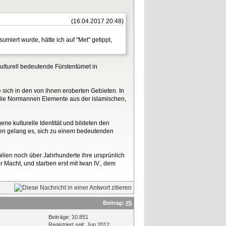
(16.04.2017 20:48)
iert wurde, hätte ich auf "Met" getippt,
lturell bedeutende Fürstentümet in
 sich in den von ihnen eroberten Gebieten. In
ten die Normannen Elemente aus der islamischen,
 kulturelle Identität und bildeten den
en gelang es, sich zu einem bedeutenden
lien noch über Jahrhunderte ihre ursprünlich
 Macht, und starben erst mit Iwan IV., dem
Beitrag:
#5
Beiträge: 10.851
Registriert seit: Jun 2012