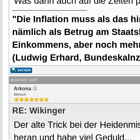
Was dann auch auf die Zeiten p
"Die Inflation muss als das hi
nämlich als Betrug am Staatsb
Einkommens, aber noch mehr 
(Ludwig Erhard, Bundeskalnzl
20.04.2017, 14:07
Arkona
Mensch
RE: Wikinger
Der alte Trick bei der Heidenm
heran und habe viel Geduld...