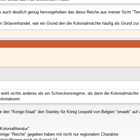
 es auch deutlich genug hervorgehoben das diese Reiche aus meiner Sicht "Ter
n Sklavenhandel, war ein Grund den die Kolonialmächte häufig als Grund zu
e wohl nichts anderes als ein Schreckensregime, als dann die Kolonialmächt
onialisiert.
für den "Kongo-Staat" den Stanley für König Leopold von Belgien "erwarb" auf 
Kolonialliteratur".
inige "Reiche" gegeben haben mit nicht nur regionalem Charakter.
olonialherren noch im August 14