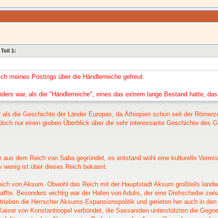
eil 1:
ch meines Postings über die Händlerreiche gefreut.
rs war, als die "Händlerreiche", eines das extrem lange Bestand hatte, das 
r als die Geschichte der Länder Europas, da Äthiopien schon seit der Römerzeit
jedoch nur einen groben Überblick über die sehr interessante Geschichte des 
 aus dem Reich von Saba gegründet, es entstand wohl eine kulturelle Verm
iv wenig ist über dieses Reich bekannt.
ch von Aksum. Obwohl das Reich mit der Hauptstadt Aksum großteils landwirt
ffte. Besonders wichtig war der Hafen von Adulis, der eine Drehscheibe zwi
betrieben die Herrscher Aksums Expansionspolitik und gerieten her auch in 
aiser von Konstantinopel verbündet, die Sassaniden unterstützten die Gegn