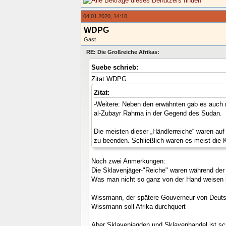
04.01.2020, 14:10
WDPG
Gast
RE: Die Großreiche Afrikas:
Suebe schrieb:
Zitat WDPG
Zitat:
-Weitere: Neben den erwähnten gab es auch n
al-Zubayr Rahma in der Gegend des Sudan.
Die meisten dieser „Händlerreiche“ waren au
zu beenden. Schließlich waren es meist die 
Noch zwei Anmerkungen:
Die Sklavenjäger-"Reiche" waren während der 
Was man nicht so ganz von der Hand weisen ka
Wissmann, der spätere Gouverneur von Deutsc
Wissmann soll Afrika durchquert
Aber Sklavenjagden und Sklavenhandel ist s