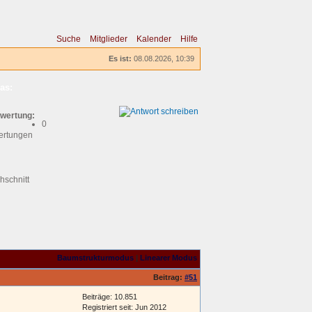
Suche
Mitglieder
Kalender
Hilfe
Es ist:
08.08.2026, 10:39
as:
wertung:
0
ertungen
hschnitt
Baumstrukturmodus
|
Linearer Modus
Beitrag:
#51
Beiträge: 10.851
Registriert seit: Jun 2012