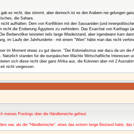
gab es nicht, das stimmt, aber dennoch ist es den Arabern nie gelungen ganz
fisches, die Sahara.
r nicht aufhalten. Dem von Konflikten mit den Sassaniden (und innenpolitis
 nicht die Eroberung Ägyptens zu verhindern. Das Exarchat von Karthago (au
 Die Berbervölker leisteten teils lange Wiederstand, aber irgendwann kam dan
ng, im Laufe der Jahrhunderte - mit einem "Wien" hätte man das nicht verhin
ieser im Moment etwas zu gut davon. "Der Kolonialismus war dazu da um die 
n. Natürlich standen für die europäischen Mächte Wirtschaftliche Interessen u
eten sich diese nicht über ganz Afrika aus, die Kolonien aber mit 2 Ausnah
zeit nicht vergessen.
h meines Postings über die Händlerreiche gefreut.
s war, als die "Händlerreiche", eines das extrem lange Bestand hatte, das K