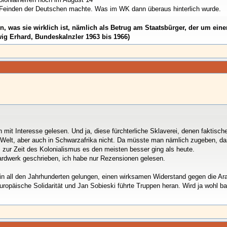
 Feinden der Deutschen machte. Was im WK dann überaus hinterlich wurde.
den, was sie wirklich ist, nämlich als Betrug am Staatsbürger, der um e
ig Erhard, Bundeskalnzler 1963 bis 1966)
 mit Interesse gelesen. Und ja, diese fürchterliche Sklaverei, denen fakti
en Welt, aber auch in Schwarzafrika nicht. Da müsste man nämlich zugeben, da
ur Zeit des Kolonialismus es den meisten besser ging als heute.
ardwerk geschrieben, ich habe nur Rezensionen gelesen.
 in all den Jahrhunderten gelungen, einen wirksamen Widerstand gegen die Ar
uropäische Solidarität und Jan Sobieski führte Truppen heran. Wird ja wohl bal