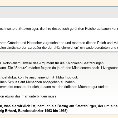
ch weitere Sklavenjäger, die ihre despotisch geführten Reiche aufbauen konnt
 ihren Gründer und Herrscher zugeschnitten und machten diesen Reich und Mä
olonialmächte der Europäer die den „Händlerreichen“ ein Ende bereiteten un
. Kolonialismuswelle das Argument für die Kolonialen-Bestrebungen.
n. Die "Schutz"-mächte folgten da ja oft den Missionaren nach. Livingstone
ostafrika, konnte anscheinend mit Tibbu Tipp gut.
 einen Schuss auf Menschen abgegeben zu haben.
rerseits musste der sich ja dann mit den örtlichen Mächten gut stellen.
hon etwas das man unterbinden muss.
den, was sie wirklich ist, nämlich als Betrug am Staatsbürger, der um e
ig Erhard, Bundeskalnzler 1963 bis 1966)