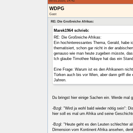
05.01.2020, 14:42
WDPG
Gast
RE: Die Großreiche Afrikas:
Marek1964 schrieb:
RE: Die Großreiche Afrikas:
Ein hochinteressantes Thema, Gerald, habe ic
thematisiert, schon gar nicht in der arabisch
genauso wie man heute zugeben müsste, dass 
Ich glaube Timothee Ndiaye hat das ein Stan
Eine Frage: Warum ist es den Afrikanern nich
Türken auch bis vor Wien, aber dann griff die 
Jahren.
Du bringst hier einige Sachen ein. Werde mal 
-Bzgl: "Wird ja wohl bald wieder nötig sein":
hier soll es mal um Afrika und seine Geschich
-Bzgl: "Heute geht es den Leuten schlechter a
Dimension vom Kontinent Afrika ansehen, denke