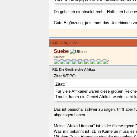
Da gebe ich dir absolut recht. Hoffe ich habe
Gute Ergänzung, ja stimmt das Unterbinden vo
04.01.2020, 19:32
Suebe
Saubär
RE: Die Großreiche Afrikas:
Zitat WDPG:
Zitat:
Für viele Afrikaner waren diese großen Reich
Traufe, kaum ein Gebiet Afrikas wurde nicht kol
Das ist pauschal schwer zu sagen, trifft aber 
abgezogen haben.
Meine "Afrika-Literatur" ist leider überwiegend "
Was mir bekannt ist, zB in Kamerun muss es e
Mit dem Duala-Herrscher sind die deutschen K