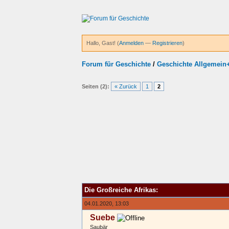
Hallo, Gast! (
Anmelden
—
Registrieren
)
Forum für Geschichte
/
Geschichte Allgemein
Seiten (2):
« Zurück
1
2
Die Großreiche Afrikas:
04.01.2020, 13:03
Suebe
Saubär