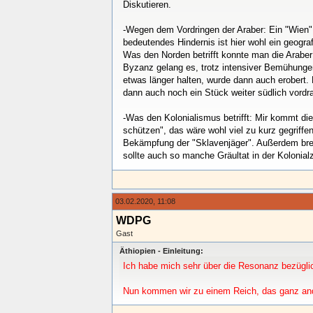
Diskutieren.
-Wegen dem Vordringen der Araber: Ein "Wien" 
bedeutendes Hindernis ist hier wohl ein geogra
Was den Norden betrifft konnte man die Arabe
Byzanz gelang es, trotz intensiver Bemühungen
etwas länger halten, wurde dann auch erobert.
dann auch noch ein Stück weiter südlich vordra
-Was den Kolonialismus betrifft: Mir kommt d
schützen", das wäre wohl viel zu kurz gegriffe
Bekämpfung der "Sklavenjäger". Außerdem breit
sollte auch so manche Gräultat in der Kolonial
03.02.2020, 11:08
WDPG
Gast
Äthiopien - Einleitung:
Ich habe mich sehr über die Resonanz bezüglic
Nun kommen wir zu einem Reich, das ganz ander