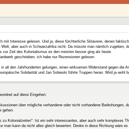
h mit Interesse gelesen. Und ja, diese fürchterliche Sklaverei, denen fakt
en Welt, aber auch in Schwarzafrika nicht. Da müsste man nämlich zugeben, d
zur Zeit des Kolonialismus es den meisten besser ging als heute.
dardwerk geschrieben, ich habe nur Rezensionen gelesen.
t in all den Jahrhunderten gelungen, einen wirksamen Widerstand gegen die Ar
europäische Solidarität und Jan Sobieski führte Truppen heran. Wird ja wohl ba
geordnet auf diese Eingehen:
 Diskussionen über mögliche verhandene oder nicht vorhandene Bedrohungen, d
te gehen.
ls zu Kolonialzeiten": Ist ein sehr interessantes, aber auch sehr komplexes 
 man kann da nicht alles gleich bewerten. Denke in diese Richtung wäre es 