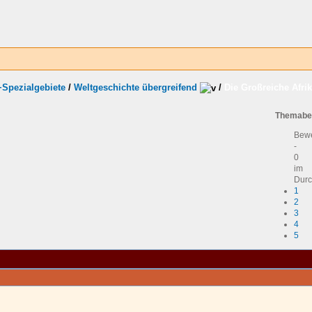
+Spezialgebiete
/
Weltgeschichte übergreifend
/
Die Großreiche Afrik
Themabe
Bew
-
0
im
Durc
1
2
3
4
5