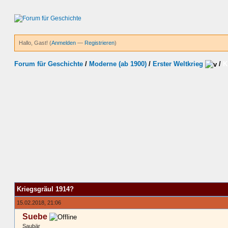
Hallo, Gast! (
Anmelden
—
Registrieren
)
Forum für Geschichte
/
Moderne (ab 1900)
/
Erster Weltkrieg
/
K
Kriegsgräul 1914?
15.02.2018, 21:06
Suebe
Saubär