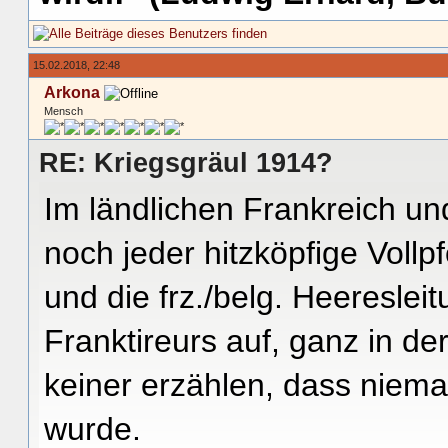
15.02.2018, 22:48
Arkona
Mensch
RE: Kriegsgräul 1914?
Im ländlichen Frankreich un
noch jeder hitzköpfige Voll
und die frz./belg. Heereslei
Franktireurs auf, ganz in der
keiner erzählen, dass niem
wurde.