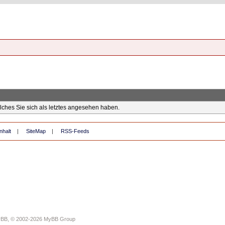
elches Sie sich als letztes angesehen haben.
nhalt
|
SiteMap
|
RSS-Feeds
yBB
, © 2002-2026
MyBB Group