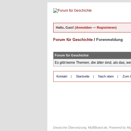
Hallo, Gast! (
Anmelden
—
Registrieren
)
Forum für Geschichte
/
Forenmeldung
Forum für Geschichte
Es gibt keine Themen, die älter sind, als das, w
Kontakt
|
Startseite
|
Nach oben
|
Zum I
Deutsche Übersetzung:
MyBBoard.de
, Powered by
M