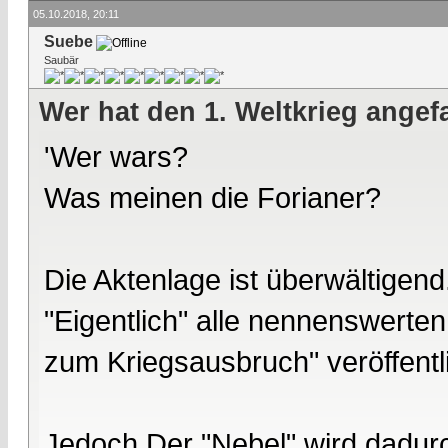
05.10.2018, 20:11
Suebe
Saubär
Wer hat den 1. Weltkrieg ange
'Wer wars?
Was meinen die Forianer?
Die Aktenlage ist überwältigend
"Eigentlich" alle nennenswert
zum Kriegsausbruch" veröffentli
Jedoch Der "Nebel" wird dadurc