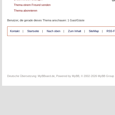
Ge
Thema einem Freund senden
Thema abonnieren
Benutzer, die gerade dieses Thema anschauen: 1 Gast/Gäste
Kontakt
|
Startseite
|
Nach oben
|
Zum Inhalt
|
SiteMap
|
RSS-F
Deutsche Übersetzung:
MyBBoard.de
, Powered by
MyBB
, © 2002-2026
MyBB Group