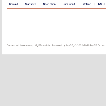
Kontakt
|
Startseite
|
Nach oben
|
Zum Inhalt
|
SiteMap
|
RSS-F
Deutsche Übersetzung:
MyBBoard.de
, Powered by
MyBB
, © 2002-2026
MyBB Group