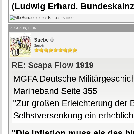
(Ludwig Erhard, Bundeskalnzl
25.03.2019, 10:45
Suebe
Saubär
RE: Scapa Flow 1919
MGFA Deutsche Militärgeschic
Marineband Seite 355
"Zur großen Erleichterung der B
Selbstversenkung ein erheblich
"Die Inflation muss als das hi