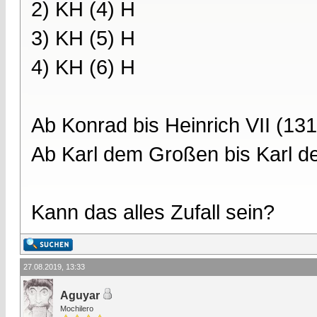
2) KH (4) H
3) KH (5) H
4) KH (6) H
Ab Konrad bis Heinrich VII (13
Ab Karl dem Großen bis Karl d
Kann das alles Zufall sein?
27.08.2019, 13:33
Aguyar
Mochilero