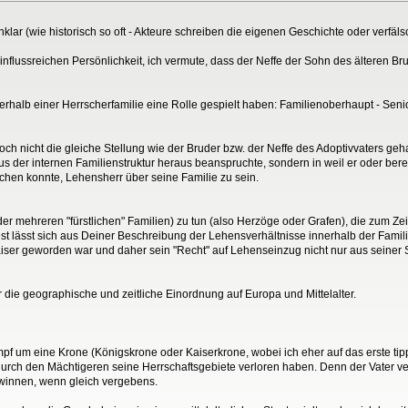
 unklar (wie historisch so oft - Akteure schreiben die eigenen Geschichte oder verfä
influssreichen Persönlichkeit, ich vermute, dass der Neffe der Sohn des älteren Br
innerhalb einer Herrscherfamilie eine Rolle gespielt haben: Familienoberhaupt - Sen
och nicht die gleiche Stellung wie der Bruder bzw. der Neffe des Adoptivvaters ge
aus der internen Familienstruktur heraus beanspruchte, sondern in weil er oder berei
chen konnte, Lehensherr über seine Familie zu sein.
(oder mehreren "fürstlichen" Familien) zu tun (also Herzöge oder Grafen), die zum 
 lässt sich aus Deiner Beschreibung der Lehensverhältnisse innerhalb der Familie
Kaiser geworden war und daher sein "Recht" auf Lehenseinzug nicht nur aus seiner 
 die geographische und zeitliche Einordnung auf Europa und Mittelalter.
pf um eine Krone (Königskrone oder Kaiserkrone, wobei ich eher auf das erste ti
 durch den Mächtigeren seine Herrschaftsgebiete verloren haben. Denn der Vater ve
ewinnen, wenn gleich vergebens.