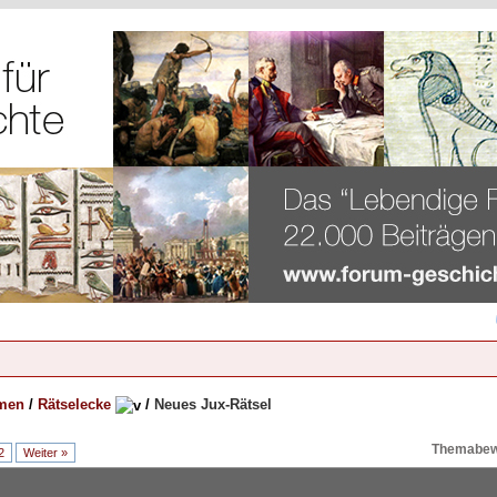
emen
/
Rätselecke
/
Neues Jux-Rätsel
Themabew
2
Weiter »