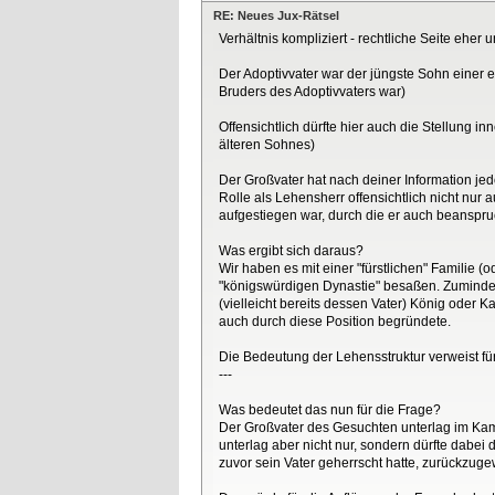
RE: Neues Jux-Rätsel
Verhältnis kompliziert - rechtliche Seite eher
Der Adoptivvater war der jüngste Sohn einer e
Bruders des Adoptivvaters war)
Offensichtlich dürfte hier auch die Stellung 
älteren Sohnes)
Der Großvater hat nach deiner Information jed
Rolle als Lehensherr offensichtlich nicht nur 
aufgestiegen war, durch die er auch beanspru
Was ergibt sich daraus?
Wir haben es mit einer "fürstlichen" Familie 
"königswürdigen Dynastie" besaßen. Zumindest
(vielleicht bereits dessen Vater) König oder 
auch durch diese Position begründete.
Die Bedeutung der Lehensstruktur verweist für
---
Was bedeutet das nun für die Frage?
Der Großvater des Gesuchten unterlag im Kam
unterlag aber nicht nur, sondern dürfte dabei
zuvor sein Vater geherrscht hatte, zurückzug