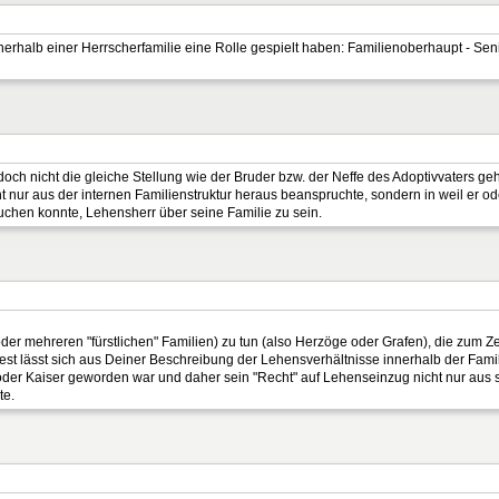
innerhalb einer Herrscherfamilie eine Rolle gespielt haben: Familienoberhaupt - Se
doch nicht die gleiche Stellung wie der Bruder bzw. der Neffe des Adoptivvaters g
ht nur aus der internen Familienstruktur heraus beanspruchte, sondern in weil er ode
uchen konnte, Lehensherr über seine Familie zu sein.
 (oder mehreren "fürstlichen" Familien) zu tun (also Herzöge oder Grafen), die zum
t lässt sich aus Deiner Beschreibung der Lehensverhältnisse innerhalb der Famil
g oder Kaiser geworden war und daher sein "Recht" auf Lehenseinzug nicht nur aus 
te.