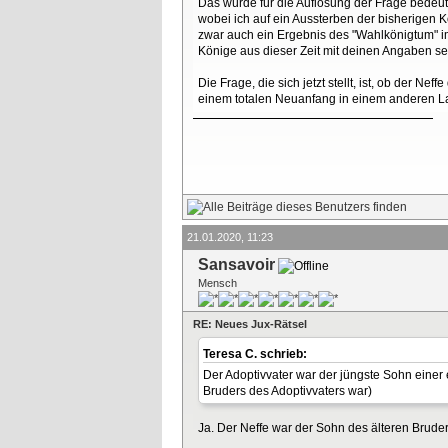
Das würde für die Auflösung der Frage bedeuten,
wobei ich auf ein Aussterben der bisherigen K
zwar auch ein Ergebnis des "Wahlkönigtum" im
Könige aus dieser Zeit mit deinen Angaben sel
Die Frage, die sich jetzt stellt, ist, ob der N
einem totalen Neuanfang in einem anderen Lan
21.01.2020, 11:23
Sansavoir
Mensch
RE: Neues Jux-Rätsel
Teresa C. schrieb:
Der Adoptivvater war der jüngste Sohn einer 
Bruders des Adoptivvaters war)
Ja. Der Neffe war der Sohn des älteren Bruder