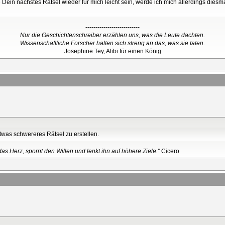
e Dein nächstes Rätsel wieder für mich leicht sein, werde ich mich allerdings die
---------------------------
Nur die Geschichtenschreiber erzählen uns, was die Leute dachten.
Wissenschaftliche Forscher halten sich streng an das, was sie taten.
Josephine Tey, Alibi für einen König
was schwereres Rätsel zu erstellen.
as Herz, spornt den Willen und lenkt ihn auf höhere Ziele."
Cicero