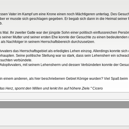
sen Vater im Kampf um eine Krone einen noch Mächtigeren unterlag. Des Gesuchte
aber er musste sich geschlagen gegeben. Er begab sich dann in die Heimat seiner F
b.
 Mal. Ihr zweiter Gatte war der jüngste Sohn einer politisch einflussreichen Persön
s seiner Mutter und seiner ersten Ehe konnte der Gesuchte zu einen bedeutenden
 als Nachfolger in seinem Herrschaftsbereich durchzusetzen.
tivvaters das Herrschaftsgebiet als erledigtes Lehen einzog. Allerdings konnte sich
haupten. Seine politische Stellung war so stark, dass sein Lehensherr ein schwache
suchten verbündete.
es Adoptivvaters, mit seinem Lehensherrn und dessen Verbündeten konnte der Gesuc
 einem anderen, als hier beschriebenen Gebiet Könige wurden? Viel Spaß beim 
as Herz, spornt den Willen und lenkt ihn auf höhere Ziele."
Cicero