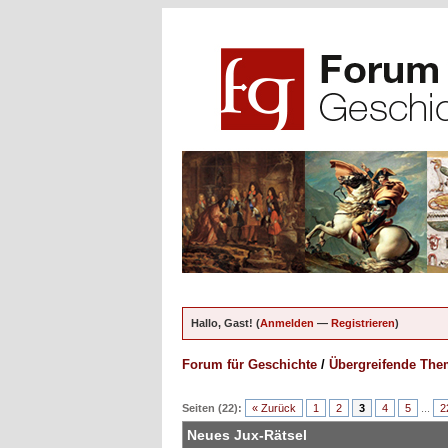
Hallo, Gast! (
Anmelden
—
Registrieren
)
Forum für Geschichte
/
Übergreifende Th
ungen - 0 im Durchschnitt
Seiten (22):
« Zurück
1
2
3
4
5
...
2
Neues Jux-Rätsel