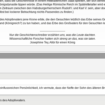
 dass die Geschehnisse in einem mittelalterlichen Staat spielten, der sich bereits a
önigsdynastie tippen würde. (Das Heilige Römische Reich im Spätmittelalter wird 
 Zeitraum zwischen den Habsburgerherrschern Rudolf I. und Karl V. sein, aber dor
bst bei lockerer Betrachtung nichts Passendes zu finden.)
effe des Adoptivvaters jene Krone erbte, die den Gesuchten letztlich das Erbe seines G
d (Königreich?) zu tun haben, und das Erbe des Großvaters für den Gesuchten letz
---------------------------
Nur die Geschichtenschreiber erzählen uns, was die Leute dachten.
Wissenschaftliche Forscher halten sich streng an das, was sie taten.
Josephine Tey, Alibi für einen König
einflussreichen Persönlichkeit, ich vermute, dass der Neffe der Sohn des älteren B
s des Adoptivvaters.