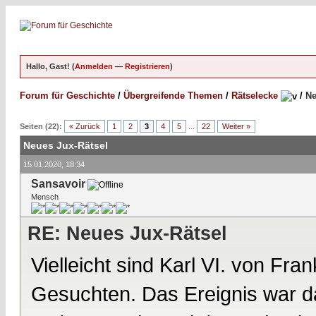
Hallo, Gast! (
Anmelden
—
Registrieren
)
Forum für Geschichte
/
Übergreifende Themen
/
Rätselecke
/
Ne
Seiten (22):
« Zurück
1
2
3
4
5
...
22
Weiter »
Neues Jux-Rätsel
15.01.2020, 18:34
Sansavoir
Mensch
RE: Neues Jux-Rätsel
Vielleicht sind Karl VI. von Fr
Gesuchten. Das Ereignis war d