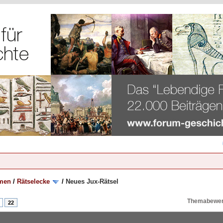
emen
/
Rätselecke
/
Neues Jux-Rätsel
Themabewer
22