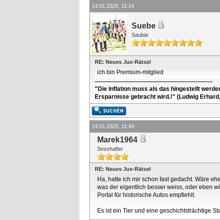
14.01.2025, 11:14
Suebe
Saubär
RE: Neues Jux-Rätsel
ich bin Premium-mitglied
"Die Inflation muss als das hingestellt werd
Ersparnisse gebracht wird.!" (Ludwig Erhard
14.01.2025, 11:44
Marek1964
Sesshafter
RE: Neues Jux-Rätsel
Ha, hatte ich mir schon fast gedacht. Wäre e
was der eigentlich besser weiss, oder eben w
Portal für historische Autos empfiehlt.
Es ist ein Tier und eine geschichtsträchtige S