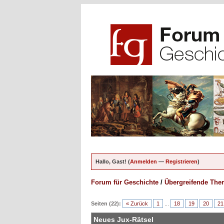
Hallo, Gast! (
Anmelden
—
Registrieren
)
Forum für Geschichte
/
Übergreifende Th
en - 0 im Durchschnitt
Seiten (22):
« Zurück
1
...
18
19
20
21
Neues Jux-Rätsel