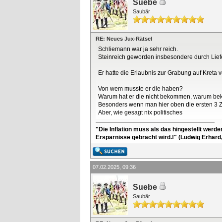
Suebe
Saubär
RE: Neues Jux-Rätsel
Schliemann war ja sehr reich.
Steinreich geworden insbesondere durch Lie
Er hatte die Erlaubnis zur Grabung auf Kreta v
Von wem musste er die haben?
Warum hat er die nicht bekommen, warum be
Besonders wenn man hier oben die ersten 3 Ze
Aber, wie gesagt nix politisches
"Die Inflation muss als das hingestellt werd
Ersparnisse gebracht wird.!" (Ludwig Erhard
07.02.2025, 09:36
Suebe
Saubär