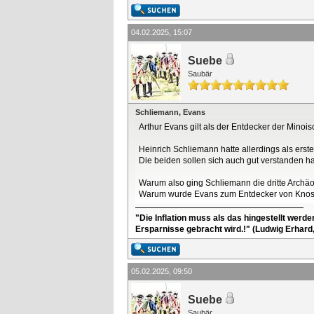
04.02.2025, 15:07
Suebe
Saubär
Schliemann, Evans
Arthur Evans gilt als der Entdecker der Minois
Heinrich Schliemann hatte allerdings als erst
Die beiden sollen sich auch gut verstanden h
Warum also ging Schliemann die dritte Archä
Warum wurde Evans zum Entdecker von Kno
"Die Inflation muss als das hingestellt werd
Ersparnisse gebracht wird.!" (Ludwig Erhard
05.02.2025, 09:50
Suebe
Saubär