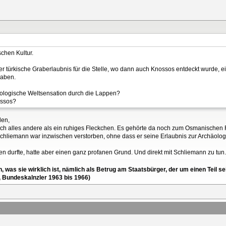
schen Kultur.
ter türkische Graberlaubnis für die Stelle, wo dann auch Knossos entdeckt wurde, e
haben.
äologische Weltsensation durch die Lappen?
ossos?
len,
isch alles andere als ein ruhiges Fleckchen. Es gehörte da noch zum Osmanischen R
Schliemann war inzwischen verstorben, ohne dass er seine Erlaubnis zur Archäolo
 durfte, hatte aber einen ganz profanen Grund. Und direkt mit Schliemann zu tun.
en, was sie wirklich ist, nämlich als Betrug am Staatsbürger, der um einen Tei
, Bundeskalnzler 1963 bis 1966)