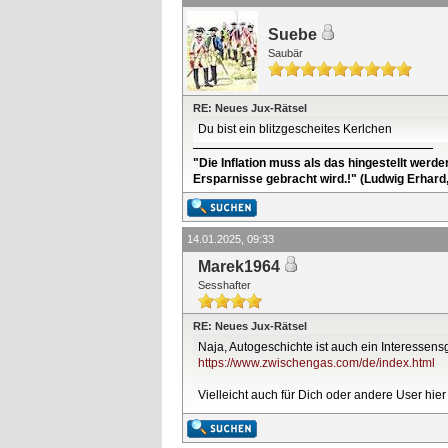
Suebe
Saubär
RE: Neues Jux-Rätsel
Du bist ein blitzgescheites Kerlchen
"Die Inflation muss als das hingestellt werd
Ersparnisse gebracht wird.!" (Ludwig Erhard
14.01.2025, 09:33
Marek1964
Sesshafter
RE: Neues Jux-Rätsel
Naja, Autogeschichte ist auch ein Interessen
https://www.zwischengas.com/de/index.html
Vielleicht auch für Dich oder andere User hier