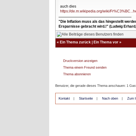
auch dies
https://de.m.wikipedia.org/wiki/Fr%C3%BC...
"Die Inflation muss als das hingestellt werd
Ersparnisse gebracht wird.!" (Ludwig Erhard
«
Ein Thema zurück
|
Ein Thema vor
»
Druckversion anzeigen
Thema einem Freund senden
Thema abonnieren
Benutzer, die gerade dieses Thema anschauen: 1 Gas
Kontakt
|
Startseite
|
Nach oben
|
Zum I