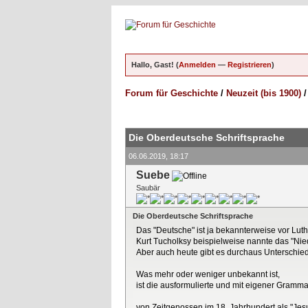
Hallo, Gast! (
Anmelden
—
Registrieren
)
Forum für Geschichte
/
Neuzeit (bis 1900)
ungen - 0 im Durchschnitt
Die Oberdeutsche Schriftsprache
06.06.2019, 18:17
Suebe
Saubär
Die Oberdeutsche Schriftsprache
Das "Deutsche" ist ja bekannterweise vor Lu
Kurt Tucholksy beispielweise nannte das "Ni
Aber auch heute gibt es durchaus Unterschie
Was mehr oder weniger unbekannt ist,
ist die ausformulierte und mit eigener Gramma
von Zeitgenossen im 18. Jahrhundert als "Jes