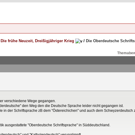
/
Die frühe Neuzeit, Dreißigjähriger Krieg
/
Die Oberdeutsche Schrift
Themabew
ther verschiedene Wege gegangen.
ederdeutsche" den Weg den die Deutsche Sprache leider nicht gegangen ist.
de in der Schriftsprache zB dem "Östereichichen" und auch dem Schwyzerdeutsch z
tik ausgestattete "Oberdeutsche Schriftsprache" in Süddeutschland.
uitendeutsch" und "Katholendeutsch" verunglimpft.