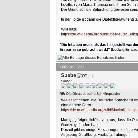
Letztlich von Maria Theresia und ihrem Sohn 
Der Grund soll die Befürchtung gewesen sein
In der Folge ist dann die Dialektliteratur ent
Wiki dazu
https://de.wikipedia.org/wiki/Oberdeutsc...eib
"Die Inflation muss als das hingestellt werd
Ersparnisse gebracht wird.!" (Ludwig Erhard
07.06.2019, 12:14
Suebe
Saubär
RE: Die Oberdeutsche Schriftsprache
Wie geschrieben, die Deutsche Sprache ist 
eine andere Form:
https://de.m.wikipedia.org/wiki/Maximili...leisp
Man ging "eigentlich" davon aus, dass die O
Grenze gefunden hatte.
Derzeit gibt es einige Forschungen, die die V
Augsburg, Straßburg, Freiburg, Tübingen ...