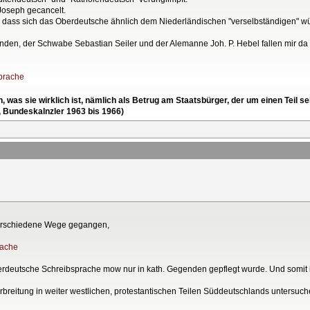
Joseph gecancelt.
, dass sich das Oberdeutsche ähnlich dem Niederländischen "verselbständigen" w
standen, der Schwabe Sebastian Seiler und der Alemanne Joh. P. Hebel fallen mir da 
sprache
en, was sie wirklich ist, nämlich als Betrug am Staatsbürger, der um einen Tei
, Bundeskalnzler 1963 bis 1966)
verschiedene Wege gegangen,
rache
berdeutsche Schreibsprache mow nur in kath. Gegenden gepflegt wurde. Und somi
erbreitung in weiter westlichen, protestantischen Teilen Süddeutschlands untersuch