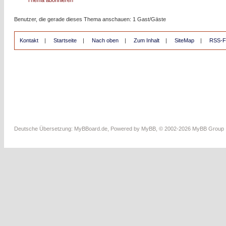
Benutzer, die gerade dieses Thema anschauen: 1 Gast/Gäste
Kontakt
|
Startseite
|
Nach oben
|
Zum Inhalt
|
SiteMap
|
RSS-F
Deutsche Übersetzung:
MyBBoard.de
, Powered by
MyBB
, © 2002-2026
MyBB Group