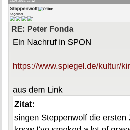
22.08.2019, 12:12
Steppenwolf
Sagentier
RE: Peter Fonda
Ein Nachruf in SPON
https://www.spiegel.de/kultur/ki
aus dem Link
Zitat:
singen Steppenwolf die ersten
know I've smoked a lot of grass 