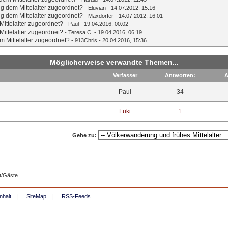
g dem Mittelalter zugeordnet?
-
Eluvian
- 14.07.2012, 15:16
g dem Mittelalter zugeordnet?
-
Maxdorfer
- 14.07.2012, 16:01
ittelalter zugeordnet?
-
Paul
- 19.04.2016, 00:02
ittelalter zugeordnet?
-
Teresa C.
- 19.04.2016, 06:19
 Mittelalter zugeordnet?
-
913Chris
- 20.04.2016, 15:36
Möglicherweise verwandte Themen...
Verfasser
Antworten:
A
Paul
34
 .
Luki
1
Gehe zu:
t/Gäste
nhalt
|
SiteMap
|
RSS-Feeds