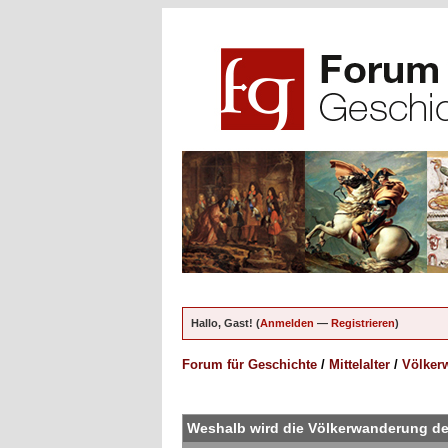
Hallo, Gast! (
Anmelden
—
Registrieren
)
Forum für Geschichte
/
Mittelalter
/
Völkerw
ungen - 5 im Durchschnitt
Weshalb wird die Völkerwanderung de