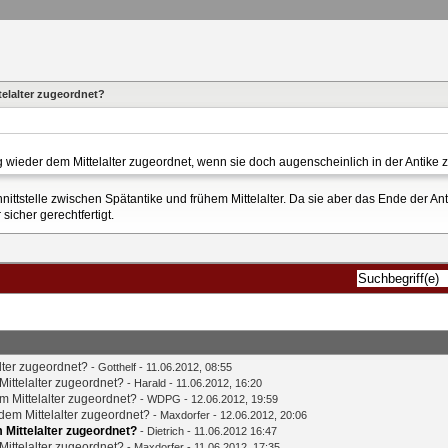
elalter zugeordnet?
wieder dem Mittelalter zugeordnet, wenn sie doch augenscheinlich in der Antike
hnittstelle zwischen Spätantike und frühem Mittelalter. Da sie aber das Ende der A
 sicher gerechtfertigt.
lter zugeordnet?
-
Gotthelf
- 11.06.2012, 08:55
ittelalter zugeordnet?
-
Harald
- 11.06.2012, 16:20
 Mittelalter zugeordnet?
- WDPG - 12.06.2012, 19:59
em Mittelalter zugeordnet?
-
Maxdorfer
- 12.06.2012, 20:06
Mittelalter zugeordnet?
-
Dietrich
- 11.06.2012 16:47
ittelalter zugeordnet?
-
Maxdorfer
- 11.06.2012, 17:35