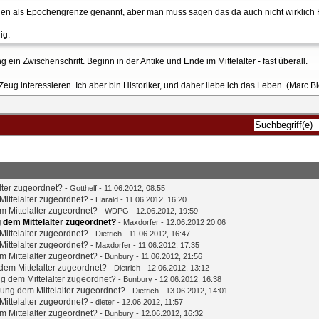
alien als Epochengrenze genannt, aber man muss sagen das da auch nicht wirklich 
ig.
 ein Zwischenschritt. Beginn in der Antike und Ende im Mittelalter - fast überall.
 Zeug interessieren. Ich aber bin Historiker, und daher liebe ich das Leben. (Marc B
lter zugeordnet?
-
Gotthelf
- 11.06.2012, 08:55
ittelalter zugeordnet?
-
Harald
- 11.06.2012, 16:20
 Mittelalter zugeordnet?
- WDPG - 12.06.2012, 19:59
 dem Mittelalter zugeordnet?
-
Maxdorfer
- 12.06.2012 20:06
ittelalter zugeordnet?
-
Dietrich
- 11.06.2012, 16:47
ittelalter zugeordnet?
-
Maxdorfer
- 11.06.2012, 17:35
 Mittelalter zugeordnet?
-
Bunbury
- 11.06.2012, 21:56
em Mittelalter zugeordnet?
-
Dietrich
- 12.06.2012, 13:12
g dem Mittelalter zugeordnet?
-
Bunbury
- 12.06.2012, 16:38
ung dem Mittelalter zugeordnet?
-
Dietrich
- 13.06.2012, 14:01
ittelalter zugeordnet?
-
dieter
- 12.06.2012, 11:57
 Mittelalter zugeordnet?
-
Bunbury
- 12.06.2012, 16:32