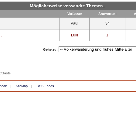
Möglicherweise verwandte Themen...
Verfasser
Antworten:
A
Paul
34
 .
Luki
1
Gehe zu:
t/Gäste
nhalt
|
SiteMap
|
RSS-Feeds