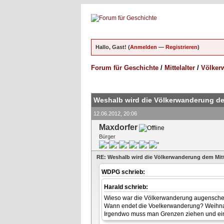
Hallo, Gast! (
Anmelden
—
Registrieren
)
Forum für Geschichte
/
Mittelalter
/
Völkerw
ungen - 5 im Durchschnitt
Weshalb wird die Völkerwanderung de
12.06.2012, 20:06
Maxdorfer
Bürger
RE: Weshalb wird die Völkerwanderung dem Mitt
WDPG schrieb:
Harald schrieb:
Wieso war die Völkerwanderung augenschein
Wann endet die Voelkerwanderung? Weihn
Irgendwo muss man Grenzen ziehen und ein Ze