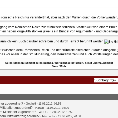
römische Reich nur verändert hat, aber nach den Wirren durch die Völkerwanderu
ergang vom Römischen Reich zur frühmittelalterlichen Staatenwelt von einem Bruch,
rianten haben kluge Althistoriker jeweils ein Bündel von Argumenten - und Gegena
kann ich kein Buch darüber schreiben und durch Terra X berühmt werden
ität zwischen dem Römischen Reich und den frühmittelalterlichen Staaten ausgehe (
es vor allem in der Strukturierung, den Denkansätzen und auch Vorstellungen der 
Selbst denken ist nicht selbstsüchtig. Wer nicht selbst denkt, denkt überhaupt nicht
Oscar Wilde
lter zugeordnet?
-
Gotthelf
- 11.06.2012, 08:55
ittelalter zugeordnet?
-
Harald
- 11.06.2012, 16:20
 Mittelalter zugeordnet?
- WDPG - 12.06.2012, 19:59
em Mittelalter zugeordnet?
-
Maxdorfer
- 12.06.2012, 20:06