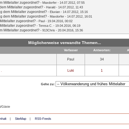
 Mittelalter zugeordnet?
-
Maxdorfer
- 14.07.2012, 07:55
em Mittelalter zugeordnet?
-
Harald
- 14.07.2012, 11:43
g dem Mittelalter zugeordnet?
-
Eluvian
- 14.07.2012, 15:16
g dem Mittelalter zugeordnet?
-
Maxdorfer
- 14.07.2012, 16:01
ittelalter zugeordnet?
-
Paul
- 19.04.2016, 00:02
ittelalter zugeordnet?
-
Teresa C.
- 19.04.2016, 06:19
 Mittelalter zugeordnet?
-
913Chris
- 20.04.2016, 15:36
Möglicherweise verwandte Themen...
Verfasser
Antworten:
A
Paul
34
 .
Luki
1
Gehe zu:
t/Gäste
nhalt
|
SiteMap
|
RSS-Feeds