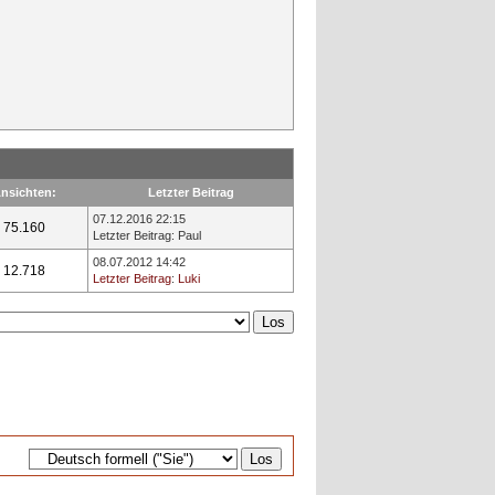
nsichten:
Letzter Beitrag
07.12.2016 22:15
75.160
Letzter Beitrag
:
Paul
08.07.2012 14:42
12.718
Letzter Beitrag
:
Luki