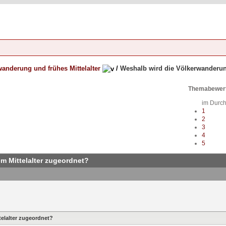
anderung und frühes Mittelalter
/
Weshalb wird die Völkerwanderun
Themabewer
im Durch
1
2
3
4
5
m Mittelalter zugeordnet?
elalter zugeordnet?