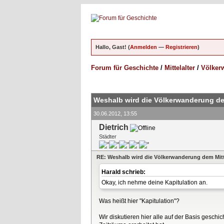
Hallo, Gast! (
Anmelden
—
Registrieren
)
Forum für Geschichte
/
Mittelalter
/
Völkerw
ungen - 5 im Durchschnitt
Weshalb wird die Völkerwanderung de
30.06.2012, 13:55
Dietrich
Städter
RE: Weshalb wird die Völkerwanderung dem Mitt
Harald schrieb:
Okay, ich nehme deine Kapitulation an.
Was heißt hier "Kapitulation"?
Wir diskutieren hier alle auf der Basis gesch