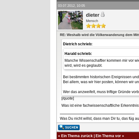
03.07.2012, 10:05
dieter
Mensch
RE: Weshalb wird die Völkerwanderung dem Mitt
Dietrich schrieb:
Harald schrieb:
Manche Wissenschaftler kommen mir vor wie 
wird, wird es geglaubt.
Bei bestimmten historischen Ereignissen und
Bei allem, was wir hier posten, können wir u
Wer das anzweifelt, muss triftige Gründe vor
[/quote]
Was ist eine fachwissenschaftliche Erkenntni
Was Du nicht willst, dass man Dir tu, das füg 
«
Ein Thema zurück
|
Ein Thema vor
»