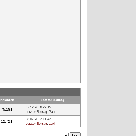
nsichten:
Letzter Beitrag
07.12.2016 22:15
75.181
Letzter Beitrag
:
Paul
08.07.2012 14:42
12.721
Letzter Beitrag
:
Luki