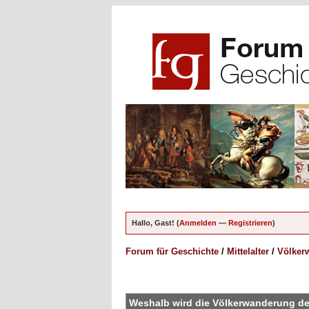
Hallo, Gast! (
Anmelden
—
Registrieren
)
Forum für Geschichte
/
Mittelalter
/
Völkerw
en - 5 im Durchschnitt
Weshalb wird die Völkerwanderung de