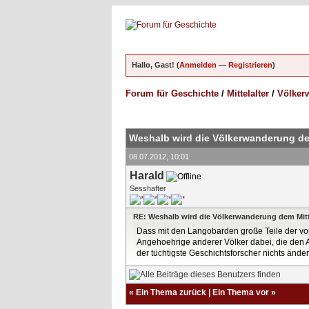
Hallo, Gast! (
Anmelden
—
Registrieren
)
Forum für Geschichte
/
Mittelalter
/
Völkerw
ungen - 5 im Durchschnitt
Weshalb wird die Völkerwanderung de
08.07.2012, 10:01
Harald
Sesshafter
RE: Weshalb wird die Völkerwanderung dem Mitt
Dass mit den Langobarden große Teile der von
Angehoehrige anderer Völker dabei, die de
der tüchtigste Geschichtsforscher nichts ändern.
«
Ein Thema zurück
|
Ein Thema vor
»