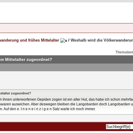
anderung und frühes Mittelalter
/
Weshalb wird die Völkerwanderun
Themabew
m Mittelalter zugeordnet?
elalter zugeordnet?
 ihnen unterworfenen Gepiden zogen ist ein alter Hut, das habe ich schon mehrf
n Awaren auswichen. Aber deswegen bleiben die Langobarden doch Langobarden 
 Auf den e. I n e n e i n z i g e n Satz warte ich noch immer.