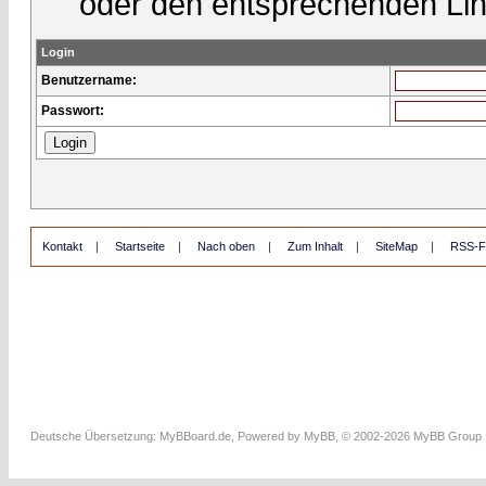
oder den entsprechenden Lin
Login
Benutzername:
Passwort:
Kontakt
|
Startseite
|
Nach oben
|
Zum Inhalt
|
SiteMap
|
RSS-F
Deutsche Übersetzung:
MyBBoard.de
, Powered by
MyBB
, © 2002-2026
MyBB Group