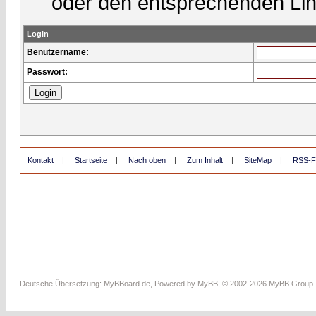
oder den entsprechenden Lin
Login
Benutzername:
Passwort:
Kontakt
|
Startseite
|
Nach oben
|
Zum Inhalt
|
SiteMap
|
RSS-F
Deutsche Übersetzung:
MyBBoard.de
, Powered by
MyBB
, © 2002-2026
MyBB Group