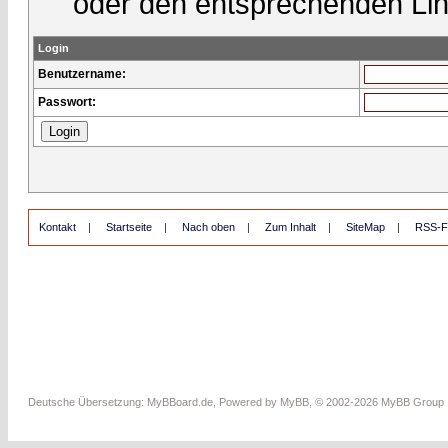
oder den entsprechenden Lin
Login
Benutzername:
Passwort:
Kontakt
|
Startseite
|
Nach oben
|
Zum Inhalt
|
SiteMap
|
RSS-F
Deutsche Übersetzung:
MyBBoard.de
, Powered by
MyBB
, © 2002-2026
MyBB Group