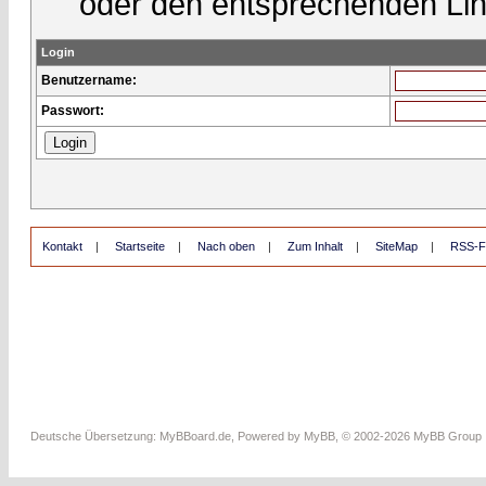
oder den entsprechenden Lin
Login
Benutzername:
Passwort:
Kontakt
|
Startseite
|
Nach oben
|
Zum Inhalt
|
SiteMap
|
RSS-F
Deutsche Übersetzung:
MyBBoard.de
, Powered by
MyBB
, © 2002-2026
MyBB Group