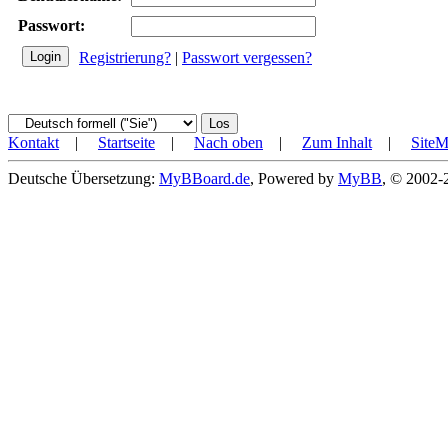
Passwort:
Registrierung?
|
Passwort vergessen?
Kontakt
|
Startseite
|
Nach oben
|
Zum Inhalt
|
Site
Deutsche Übersetzung:
MyBBoard.de
, Powered by
MyBB
, © 2002