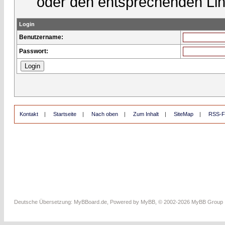
oder den entsprechenden Lin
Login
Benutzername:
Passwort:
Kontakt
|
Startseite
|
Nach oben
|
Zum Inhalt
|
SiteMap
|
RSS-F
Deutsche Übersetzung:
MyBBoard.de
, Powered by
MyBB
, © 2002-2026
MyBB Group