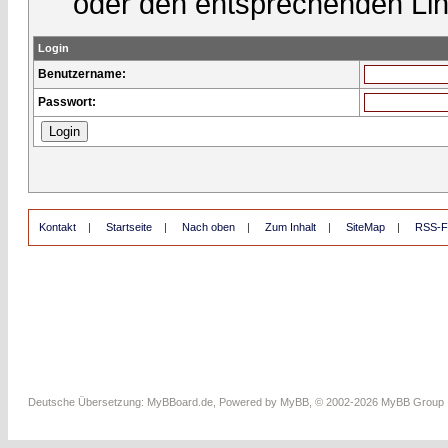
oder den entsprechenden Lin
Login
Benutzername:
Passwort:
Kontakt
|
Startseite
|
Nach oben
|
Zum Inhalt
|
SiteMap
|
RSS-F
Deutsche Übersetzung:
MyBBoard.de
, Powered by
MyBB
, © 2002-2026
MyBB Group