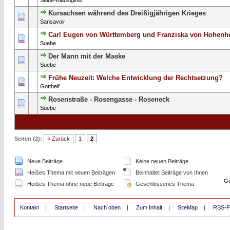
Seine-Klausigkeit
Kursachsen während des Dreißigjährigen Krieges
1 Bewertung(en) - 5 von 5 durchschnittlich
1
2
3
4
5
Sansavoir
Carl Eugen von Württemberg und Franziska von Hohenh
0 Bewertung(en) - 0 von 5 durchschnittlich
1
2
3
4
5
Suebe
Der Mann mit der Maske
0 Bewertung(en) - 0 von 5 durchschnittlich
1
2
3
4
5
Suebe
Frühe Neuzeit: Welche Entwicklung der Rechtsetzung?
0 Bewertung(en) - 0 von 5 durchschnittlich
1
2
3
4
5
Gotthelf
Rosenstraße - Rosengasse - Roseneck
1 Bewertung(en) - 5 von 5 durchschnittlich
1
2
3
4
5
Suebe
Seiten (2):
« Zurück
1
2
Neue Beiträge
Keine neuen Beiträge
Heißes Thema mit neuen Beiträgen
Beinhaltet Beiträge von Ihnen
Ge
Heißes Thema ohne neue Beiträge
Geschlossenes Thema
Kontakt
|
Startseite
|
Nach oben
|
Zum Inhalt
|
SiteMap
|
RSS-F