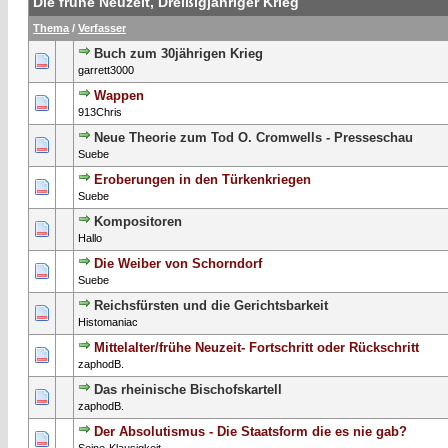
Die frühe Neuzeit, Dreißigjähriger Krieg
Thema
/
Verfasser
Buch zum 30jährigen Krieg
0 Bewertung(en) - 0 von 5 durchschnittlich
1
2
3
4
5
garrett3000
Wappen
0 Bewertung(en) - 0 von 5 durchschnittlich
1
2
3
4
5
913Chris
Neue Theorie zum Tod O. Cromwells - Presseschau
0 Bewertung(en) - 0 von 5 durchschnittlich
1
2
3
4
5
Suebe
Eroberungen in den Türkenkriegen
0 Bewertung(en) - 0 von 5 durchschnittlich
1
2
3
4
5
Suebe
Kompositoren
0 Bewertung(en) - 0 von 5 durchschnittlich
1
2
3
4
5
Hallo
Die Weiber von Schorndorf
0 Bewertung(en) - 0 von 5 durchschnittlich
1
2
3
4
5
Suebe
Reichsfürsten und die Gerichtsbarkeit
0 Bewertung(en) - 0 von 5 durchschnittlich
1
2
3
4
5
Histomaniac
Mittelalter/frühe Neuzeit- Fortschritt oder Rückschritt
0 Bewertung(en) - 0 von 5 durchschnittlich
1
2
3
4
5
zaphodB.
Das rheinische Bischofskartell
0 Bewertung(en) - 0 von 5 durchschnittlich
1
2
3
4
5
zaphodB.
Der Absolutismus - Die Staatsform die es nie gab?
0 Bewertung(en) - 0 von 5 durchschnittlich
1
2
3
4
5