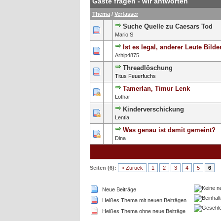
Gäste fragen - wir antworten
Thema
/
Verfasser
Suche Quelle zu Caesars Tod
Mario S
Ist es legal, anderer Leute Bild
Arhip4875
Threadlöschung
Titus Feuerfuchs
Tamerlan, Timur Lenk
Lothar
Kinderverschickung
Lentia
Was genau ist damit gemeint?
Dina
Seiten (6):
« Zurück
1
2
3
4
5
6
Neue Beiträge
Heißes Thema mit neuen Beiträgen
Heißes Thema ohne neue Beiträge