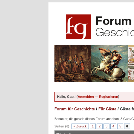
Hallo, Gast! (
Anmelden
—
Registrieren
)
Forum für Geschichte
/
Für Gäste
/
Gäste f
Benutzer, die gerade dieses Forum ansehen: 3 Gast/
Seiten (6):
« Zurück
1
2
3
4
5
6