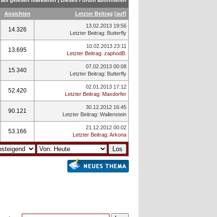
als gelesen markieren
|
Dieses Forum abonnieren
Ansichten
Letzter Beitrag
[
auf
]
13.02.2013 19:56
14.326
Letzter Beitrag
:
Butterfly
10.02.2013 23:11
13.695
Letzter Beitrag
:
zaphodB.
07.02.2013 00:08
15.340
Letzter Beitrag
:
Butterfly
02.01.2013 17:12
52.420
Letzter Beitrag
:
Maxdorfer
30.12.2012 16:45
90.121
Letzter Beitrag
:
Wallenstein
21.12.2012 00:02
53.166
Letzter Beitrag
:
Arkona